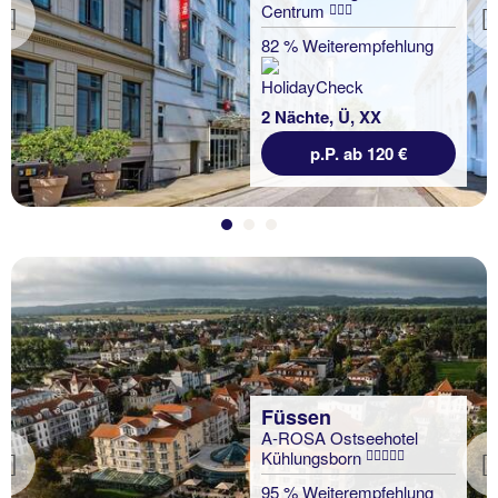
Centrum
Previous
82 % Weiterempfehlung
2 Nächte, Ü, XX
p.P. ab 120 €
Füssen
A-ROSA Ostseehotel
Kühlungsborn
Previous
95 % Weiterempfehlung