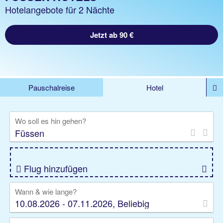
Hotelangebote für 2 Nächte
Jetzt ab 90 €
Pauschalreise
Hotel
%DEALS
Flug
Ferienwohnung
Mietwagen
Wo soll es hin gehen?
Rundreise
Kreuzfahrt
Ausflüge
Gruppenreise
Camper
Privattransfer
Flug hinzufügen
Wann & wie lange?
10.08.2026 - 07.11.2026, Beliebig