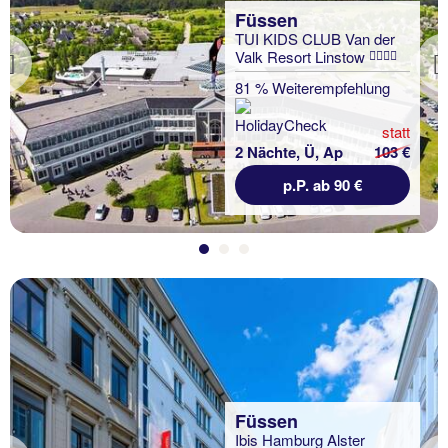
Füssen
TUI KIDS CLUB Van der
Valk Resort Linstow
Previous
81 % Weiterempfehlung
statt
2 Nächte, Ü, Ap
103 €
p.P. ab 90 €
Füssen
Ibis Hamburg Alster