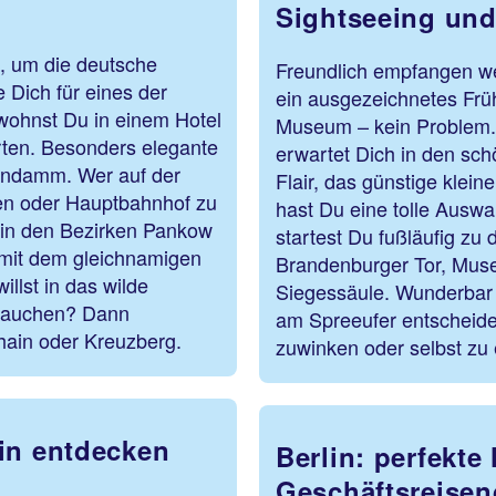
Sightseeing und
, um die deutsche
Freundlich empfangen w
Dich für eines der
ein ausgezeichnetes Frü
y wohnst Du in einem Hotel
Museum – kein Problem. 
ten. Besonders elegante
erwartet Dich in den sch
endamm. Wer auf der
Flair, das günstige klein
fen oder Hauptbahnhof zu
hast Du eine tolle Auswa
 in den Bezirken Pankow
startest Du fußläufig zu 
 mit dem gleichnamigen
Brandenburger Tor, Muse
illst in das wilde
Siegessäule. Wunderbar i
ntauchen? Dann
am Spreeufer entscheide
shain oder Kreuzberg.
zuwinken oder selbst zu e
in entdecken
Berlin: perfekte 
Geschäftsreisen