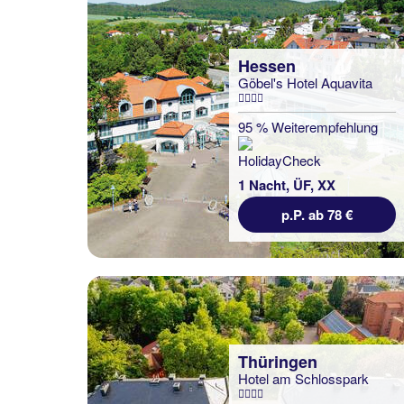
Hessen
Göbel's Hotel Aquavita
95 % Weiterempfehlung
1 Nacht, ÜF, XX
p.P. ab 78 €
Thüringen
Hotel am Schlosspark