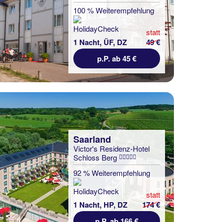
100 % Weiterempfehlung
statt
1 Nacht, ÜF, DZ
49 €
p.P. ab 45 €
Saarland
Victor's Residenz-Hotel
Schloss Berg
92 % Weiterempfehlung
statt
1 Nacht, HP, DZ
174 €
p.P. ab 166 €