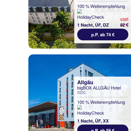
100 % Weiterempfehlung
statt
1 Nacht, ÜF, DZ
82 €
p.P. ab 74 €
Allgäu
bigBOX ALLGÄU Hotel
100 % Weiterempfehlung
1 Nacht, ÜF, XX
p.P. ab 58 €