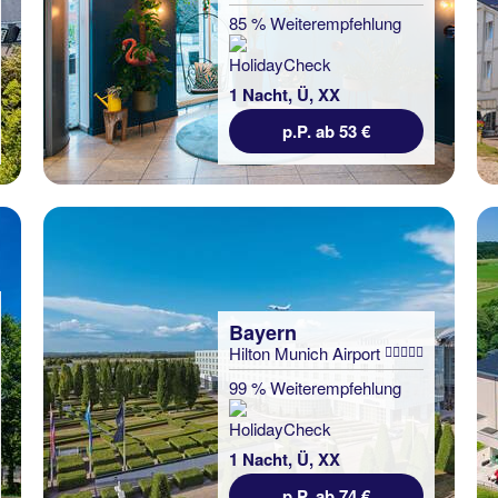
85 % Weiterempfehlung
1 Nacht, Ü, XX
p.P. ab 53 €
Bayern
Hilton Munich Airport
99 % Weiterempfehlung
1 Nacht, Ü, XX
p.P. ab 74 €