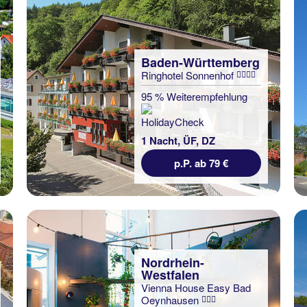
Baden-Württemberg
Ringhotel Sonnenhof
95 % Weiterempfehlung
1 Nacht, ÜF, DZ
p.P. ab 79 €
Nordrhein-
Westfalen
Vienna House Easy Bad
Oeynhausen