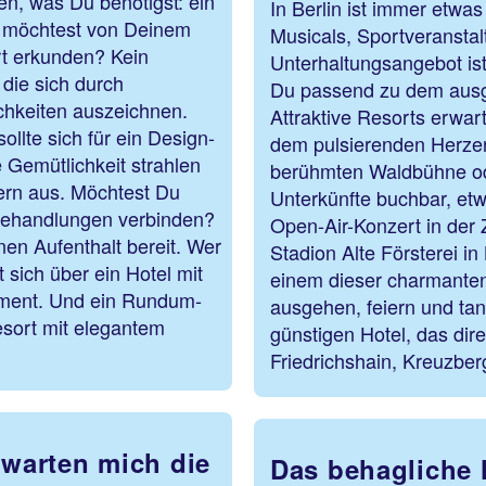
ten, was Du benötigst: ein
In Berlin ist immer etwa
u möchtest von Deinem
Musicals, Sportveransta
rt erkunden? Kein
Unterhaltungsangebot ist
 die sich durch
Du passend zu dem ausg
chkeiten auszeichnen.
Attraktive Resorts erwa
ollte sich für ein Design-
dem pulsierenden Herzen
 Gemütlichkeit strahlen
berühmten Waldbühne od
ern aus. Möchtest Du
Unterkünfte buchbar, etw
Behandlungen verbinden?
Open-Air-Konzert in der 
nen Aufenthalt bereit. Wer
Stadion Alte Försterei i
 sich über ein Hotel mit
einem dieser charmanten,
rtment. Und ein Rundum-
ausgehen, feiern und ta
sort mit elegantem
günstigen Hotel, das di
Friedrichshain, Kreuzberg
rwarten mich die
Das behagliche 