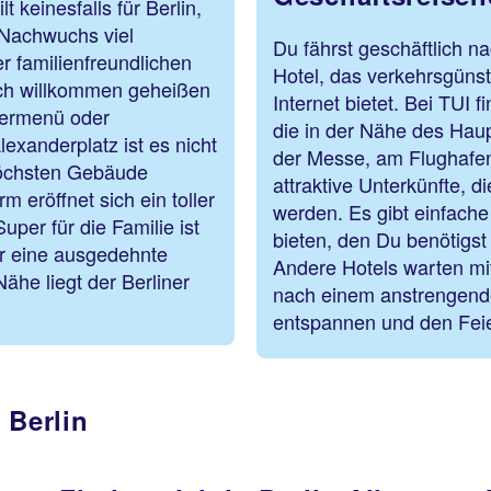
t keinesfalls für Berlin,
 Nachwuchs viel
Du fährst geschäftlich n
r familienfreundlichen
Hotel, das verkehrsgünst
ich willkommen geheißen
Internet bietet. Bei TUI 
dermenü oder
die in der Nähe des Hau
exanderplatz ist es nicht
der Messe, am Flughafen
öchsten Gebäude
attraktive Unterkünfte, 
m eröffnet sich ein toller
werden. Es gibt einfache
uper für die Familie ist
bieten, den Du benötigst
hr eine ausgedehnte
Andere Hotels warten mi
ähe liegt der Berliner
nach einem anstrengende
entspannen und den Fei
 Berlin