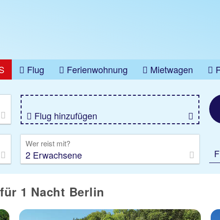
S
Flug
Ferienwohnung
Mietwagen
üge
Gruppenreise
Camper
Privattransfer
Flug hinzufügen
Wer reist mit?
F
2 Erwachsene
ür 1 Nacht Berlin