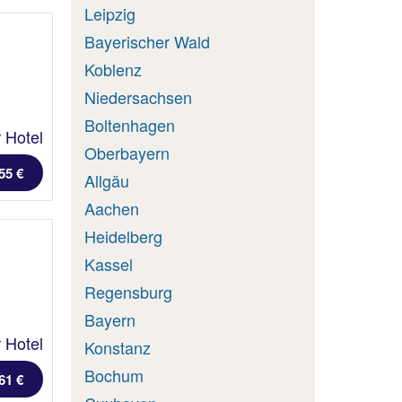
Leipzig
Bayerischer Wald
Koblenz
Niedersachsen
Boltenhagen
 Hotel
Oberbayern
55 €
Allgäu
Aachen
Heidelberg
Kassel
Regensburg
Bayern
 Hotel
Konstanz
Bochum
61 €