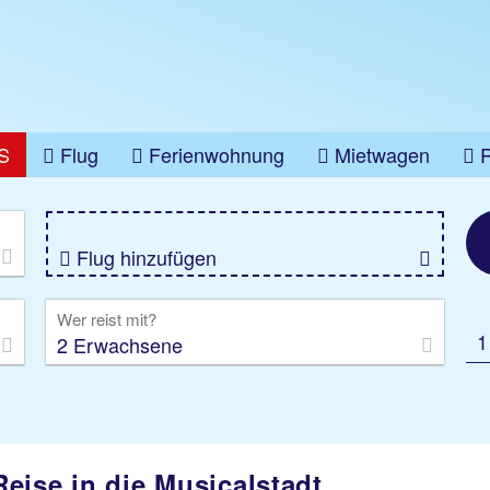
S
Flug
Ferienwohnung
Mietwagen
üge
Gruppenreise
Camper
Privattransfer
Flug hinzufügen
Wer reist mit?
1
2 Erwachsene
 Reise in die Musicalstadt