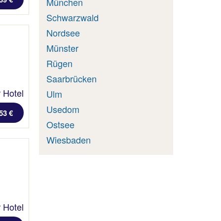
München
Schwarzwald
Nordsee
Münster
Rügen
Saarbrücken
 Hotel
Ulm
Usedom
53 €
Ostsee
Wiesbaden
 Hotel