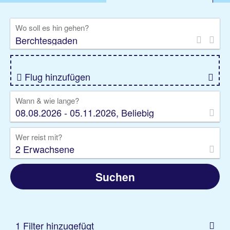
%DEALS
Flug
Ferienwohnung
Mietwagen
Wo soll es hin gehen?
Rundreise
Kreuzfahrt
Ausflüge
Gruppenreise
Camper
Privattransfer
Flug hinzufügen
Wann & wie lange?
08.08.2026 - 05.11.2026, Beliebig
Wer reist mit?
2 Erwachsene
Suchen
1 Filter hinzugefügt