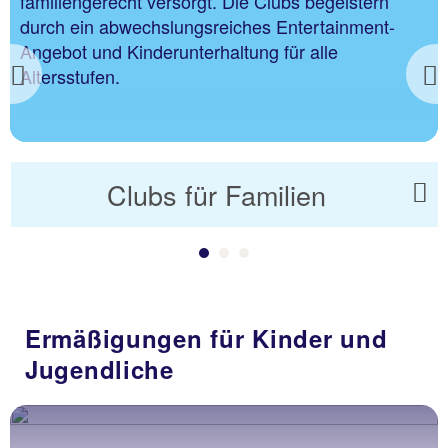
familiengerecht versorgt. Die Clubs begeistern
durch ein abwechslungsreiches Entertainment-
Angebot und Kinderunterhaltung für alle
Altersstufen.
Previous
Clubs für Familien
Ermäßigungen für Kinder und
Jugendliche