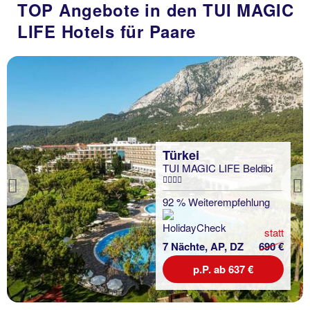
TOP Angebote in den TUI MAGIC
LIFE Hotels für Paare
Türkei
TUI MAGIC LIFE Beldibi
Previous
92 % Weiterempfehlung
statt
7 Nächte, AP, DZ
690 €
p.P. ab 637 €