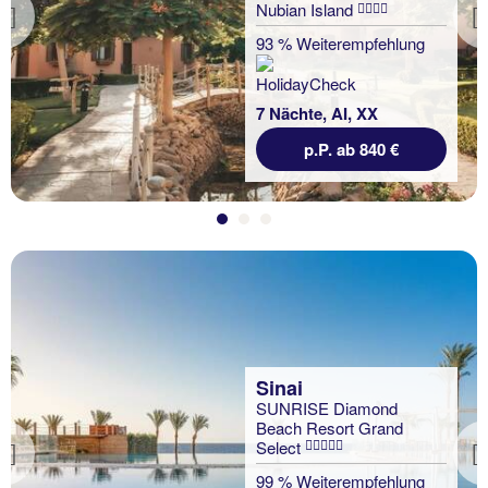
Nubian Island
Previous
93 % Weiterempfehlung
7 Nächte, AI, XX
p.P. ab 840 €
Sinai
SUNRISE Diamond
Beach Resort Grand
Select
Previous
99 % Weiterempfehlung