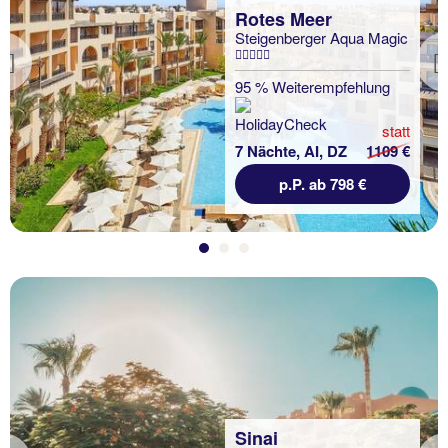
Rotes Meer
Steigenberger Aqua Magic
Previous
95 % Weiterempfehlung
statt
7 Nächte, AI, DZ
1109 €
p.P. ab 798 €
Sinai