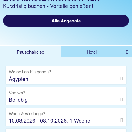
Kurzfristig buchen - Vorteile genießen!
Alle Angebote
Pauschalreise
Hotel
%DEALS
Flug
Ferienwohnung
Mietwagen
Wo soll es hin gehen?
Rundreise
Kreuzfahrt
Ausflüge
Gruppenreise
Camper
Privattransfer
Von wo?
Beliebig
Wann & wie lange?
10.08.2026 - 08.10.2026, 1 Woche