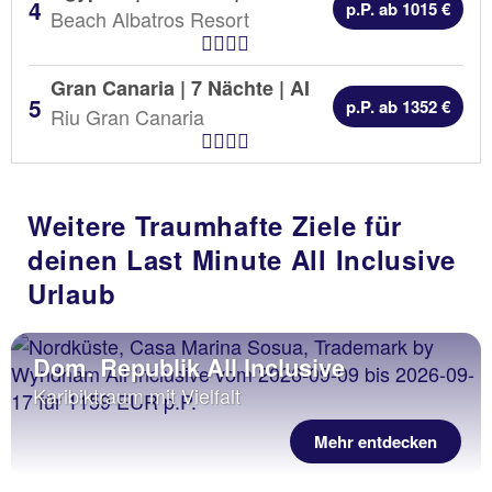
p.P. ab 1015 €
Beach Albatros Resort
Hotel Kategorien
Gran Canaria | 7 Nächte |
AI
p.P. ab 1352 €
Riu Gran Canaria
Hotel Kategorien
Weitere Traumhafte Ziele für
deinen Last Minute All Inclusive
Urlaub
Dom. Republik All Inclusive
Karibiktraum mit Vielfalt
Mehr entdecken