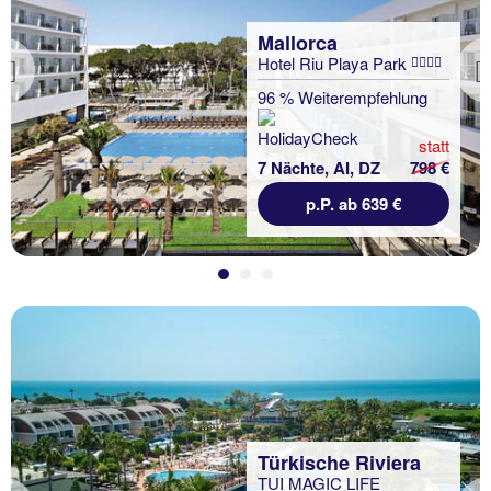
Mallorca
Hotel Riu Playa Park
Previous
96 % Weiterempfehlung
statt
7 Nächte, AI, DZ
798 €
p.P. ab 639 €
Türkische Riviera
TUI MAGIC LIFE