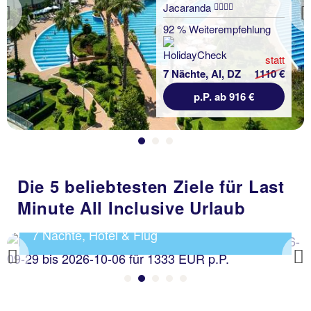
Jacaranda
Previous
92 % Weiterempfehlung
statt
7 Nächte, AI, DZ
1110 €
p.P. ab 916 €
Die 5 beliebtesten Ziele für Last
Minute All Inclusive Urlaub
Mallorca All Inclusive ab 1333 €
7 Nächte, Hotel & Flug
Previous