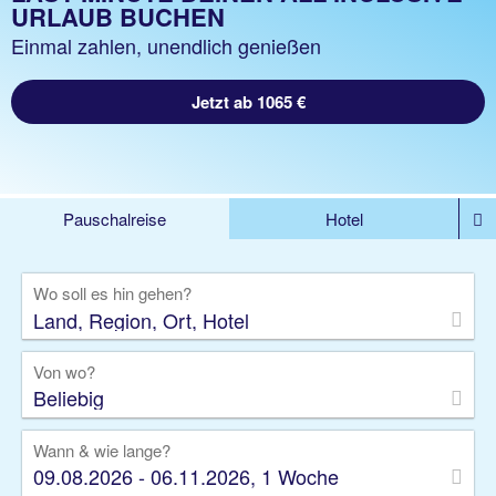
URLAUB BUCHEN
Einmal zahlen, unendlich genießen
Jetzt ab 1065 €
Pauschalreise
Hotel
%DEALS
Flug
Ferienwohnung
Mietwagen
Wo soll es hin gehen?
Rundreise
Kreuzfahrt
Ausflüge
Gruppenreise
Camper
Privattransfer
Von wo?
Beliebig
Wann & wie lange?
09.08.2026 - 06.11.2026, 1 Woche