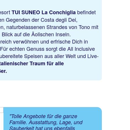
esort
befindet
TUI SUNEO La Conchiglia
ten Gegenden der Costa degli Dei,
en, naturbelassenen Strandes von Tono mit
lick auf die Äolischen Inseln.
reich verwöhnen und erfrische Dich in
Für echten Genuss sorgt die All Inclusive
Zu den Angeboten
ubereitete Speisen aus aller Welt und Live-
talienischer Traum für alle
ßer.
"Tolle Angebote für die ganze
Familie. Ausstattung, Lage, und
Sauberkeit hat uns ebenfalls