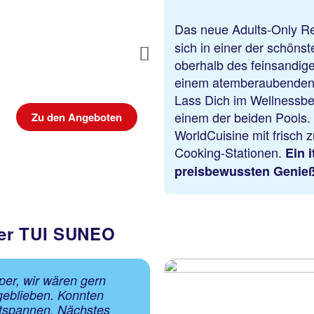
Das neue Adults-Only R
sich in einer der schöns
Next
oberhalb des feinsandig
einem atemberaubenden B
Lass Dich im Wellnessbe
einem der beiden Pools. 
Zu den Angeboten
WorldCuisine mit frisch z
Cooking-Stationen.
Ein i
preisbewussten Genie
ber TUI SUNEO
per, wir wären gern
geblieben. Konnten
entspannen. Nächstes