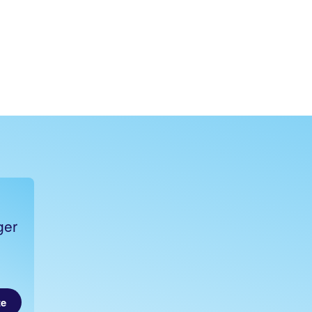
ger
d
te