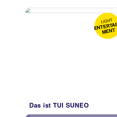
LIGHT
N
R
A
N
NT
Das ist TUI SUNEO