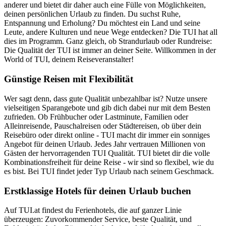
anderer und bietet dir daher auch eine Fülle von Möglichkeiten,
deinen persönlichen Urlaub zu finden. Du suchst Ruhe,
Entspannung und Erholung? Du möchtest ein Land und seine
Leute, andere Kulturen und neue Wege entdecken? Die TUI hat all
dies im Programm. Ganz gleich, ob Strandurlaub oder Rundreise:
Die Qualität der TUI ist immer an deiner Seite. Willkommen in der
World of TUI, deinem Reiseveranstalter!
Günstige Reisen mit Flexibilität
Wer sagt denn, dass gute Qualität unbezahlbar ist? Nutze unsere
vielseitigen Sparangebote und gib dich dabei nur mit dem Besten
zufrieden. Ob Frühbucher oder Lastminute, Familien oder
Alleinreisende, Pauschalreisen oder Städtereisen, ob über dein
Reisebüro oder direkt online - TUI macht dir immer ein sonniges
Angebot für deinen Urlaub. Jedes Jahr vertrauen Millionen von
Gästen der hervorragenden TUI Qualität. TUI bietet dir die volle
Kombinationsfreiheit für deine Reise - wir sind so flexibel, wie du
es bist. Bei TUI findet jeder Typ Urlaub nach seinem Geschmack.
Erstklassige Hotels für deinen Urlaub buchen
Auf TUI.at findest du Ferienhotels, die auf ganzer Linie
überzeugen: Zuvorkommender Service, beste Qualität, und