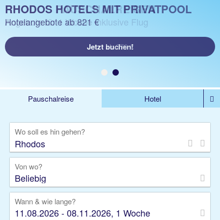
RHODOS PAUSCHALREISEN
RHODOS HOTELS MIT PRIVATPOOL
Angebote für 1 Woche inklusive Flug
Hotelangebote ab 821 €
Jetzt ab 370 €
Jetzt buchen!
Pauschalreise
Hotel
%DEALS
Flug
Ferienwohnung
Mietwagen
Wo soll es hin gehen?
Rundreise
Kreuzfahrt
Ausflüge
Gruppenreise
Camper
Privattransfer
Von wo?
Beliebig
Wann & wie lange?
11.08.2026 - 08.11.2026, 1 Woche