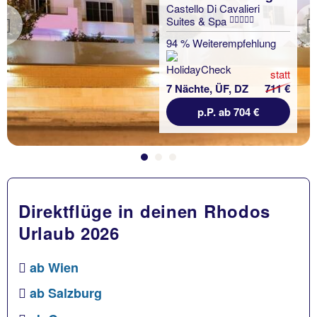
Castello Di Cavalieri
Suites & Spa
Previous
94 % Weiterempfehlung
statt
7 Nächte, ÜF, DZ
711 €
p.P. ab 704 €
Direktflüge in deinen Rhodos
Urlaub 2026
ab Wien
ab Salzburg