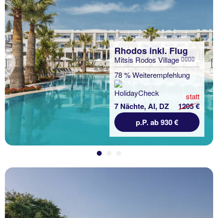
Rhodos inkl. Flug
Mitsis Rodos Village
Previous
78 % Weiterempfehlung
statt
7 Nächte, AI, DZ
1205 €
p.P. ab 930 €