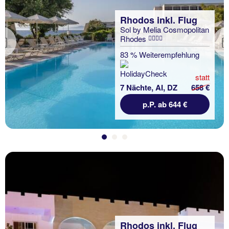
Rhodos inkl. Flug
Sol by Melia Cosmopolitan
Rhodes
Previous
83 % Weiterempfehlung
statt
7 Nächte, AI, DZ
658 €
p.P. ab 644 €
Rhodos inkl. Flug