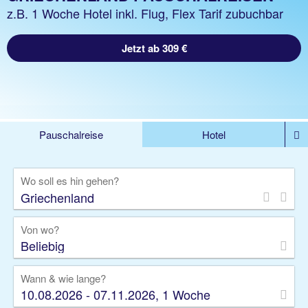
z.B. 1 Woche Hotel inkl. Flug, Flex Tarif zubuchbar
Jetzt ab 309 €
Pauschalreise
Hotel
%DEALS
Flug
Ferienwohnung
Mietwagen
Wo soll es hin gehen?
Rundreise
Kreuzfahrt
Ausflüge
Gruppenreise
Camper
Privattransfer
Von wo?
Beliebig
Wann & wie lange?
10.08.2026 - 07.11.2026, 1 Woche