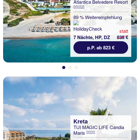
Atlantica Belvedere Resort
Previous
89 % Weiterempfehlung
statt
7 Nächte, HP, DZ
838 €
p.P. ab 823 €
Kreta
TUI MAGIC LIFE Candia
Maris
Previous