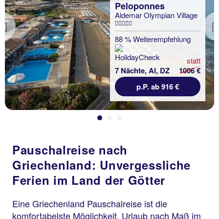
Peloponnes
Aldemar Olympian Village
Previous
88 % Weiterempfehlung
statt
7 Nächte, AI, DZ
1006 €
p.P. ab 916 €
Pauschalreise nach
Griechenland: Unvergessliche
Ferien im Land der Götter
Eine Griechenland Pauschalreise ist die
komfortabelste Möglichkeit, Urlaub nach Maß im