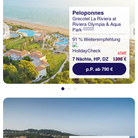
Peloponnes
Grecotel La Riviera at
Riviera Olympia & Aqua
Park
Previous
91 % Weiterempfehlung
statt
7 Nächte, HP, DZ
1398 €
p.P. ab 790 €