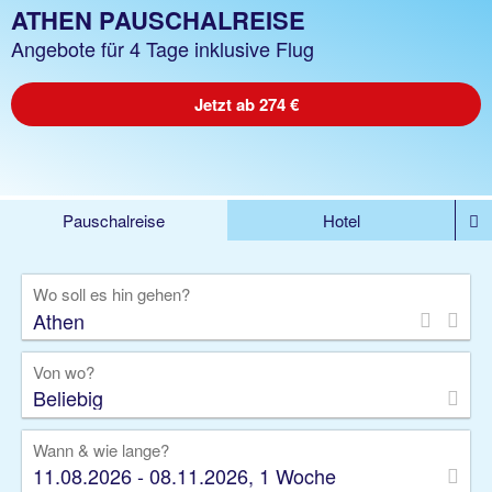
ATHEN PAUSCHALREISE
Angebote für 4 Tage inklusive Flug
Jetzt ab 274 €
Pauschalreise
Hotel
%DEALS
Flug
Ferienwohnung
Mietwagen
Wo soll es hin gehen?
Rundreise
Kreuzfahrt
Ausflüge
Gruppenreise
Camper
Privattransfer
Von wo?
Beliebig
Wann & wie lange?
11.08.2026 - 08.11.2026, 1 Woche