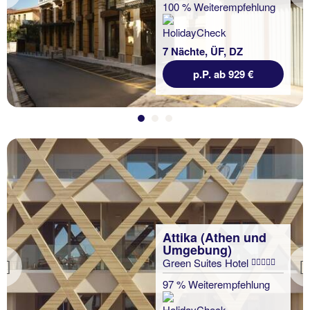
Previous
100 % Weiterempfehlung
7 Nächte, ÜF, DZ
p.P. ab 929 €
Attika (Athen und
Umgebung)
Green Suites Hotel
Previous
97 % Weiterempfehlung