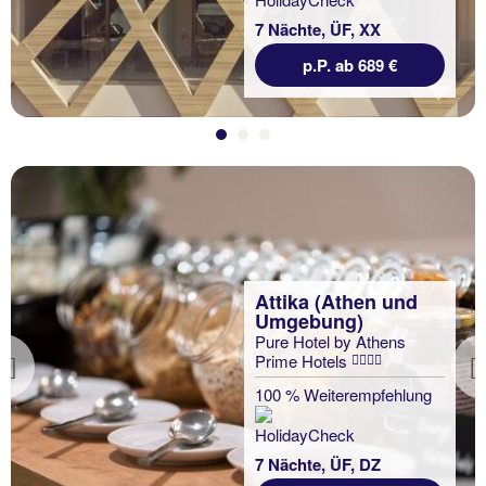
7 Nächte, ÜF, XX
p.P. ab 689 €
Attika (Athen und
Umgebung)
Pure Hotel by Athens
Prime Hotels
Previous
100 % Weiterempfehlung
7 Nächte, ÜF, DZ