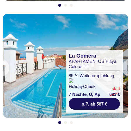
La Gomera
APARTAMENTOS Playa
Calera
Previous
89 % Weiterempfehlung
statt
7 Nächte, Ü, Ap
683 €
p.P. ab 587 €