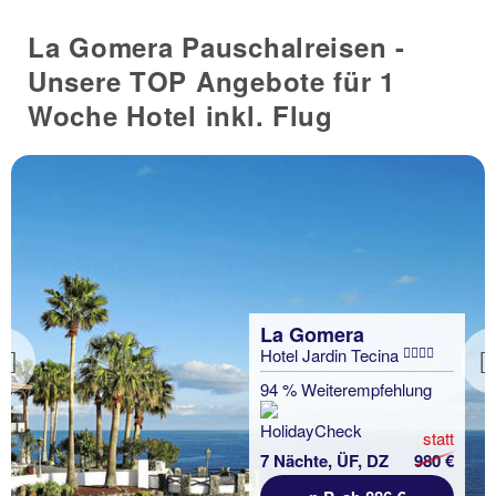
La Gomera Pauschalreisen -
Unsere TOP Angebote für 1
Woche Hotel inkl. Flug
La Gomera
Hotel Jardin Tecina
Previous
94 % Weiterempfehlung
statt
7 Nächte, ÜF, DZ
980 €