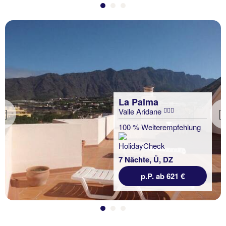
La Palma
Valle Aridane
Previous
100 % Weiterempfehlung
7 Nächte, Ü, DZ
p.P. ab 621 €