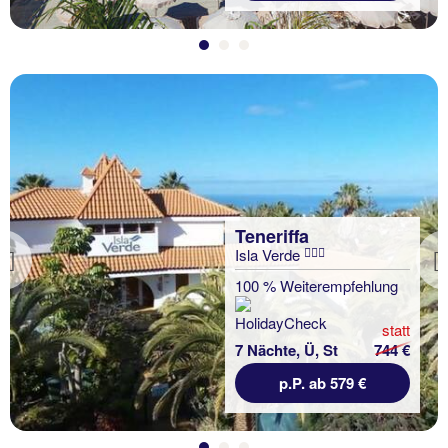
Teneriffa
Isla Verde
Previous
100 % Weiterempfehlung
statt
7 Nächte, Ü, St
744 €
p.P. ab 579 €