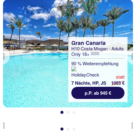
Gran Canaria
H10 Costa Mogan - Adults
Only 18+
Previous
Gran Canaria
90 % Weiterempfehlung
Rk Farallón Canteras
statt
100 % Weiterempfehlung
7 Nächte, HP, JS
1053 €
statt
p.P. ab 945 €
7 Nächte, Ü, XX
863 €
p.P. ab 583 €
Previous