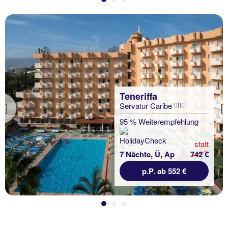
Teneriffa
Servatur Caribe
Previous
95 % Weiterempfehlung
statt
7 Nächte, Ü, Ap
742 €
p.P. ab 552 €