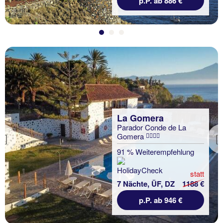
p.P. ab 886 €
La Gomera
Parador Conde de La
Gomera
Previous
91 % Weiterempfehlung
statt
7 Nächte, ÜF, DZ
1188 €
p.P. ab 946 €