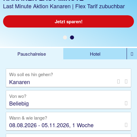
z.B. 1 Woche Hotel inkl. Flug
Last Minute Aktion Kanaren | Flex Tarif zubuchbar
Jetzt buchen!
Jetzt sparen!
Pauschalreise
Hotel
%DEALS
Flug
Ferienwohnung
Mietwagen
Wo soll es hin gehen?
Rundreise
Kreuzfahrt
Ausflüge
Gruppenreise
Camper
Privattransfer
Von wo?
Beliebig
Wann & wie lange?
08.08.2026 - 05.11.2026, 1 Woche