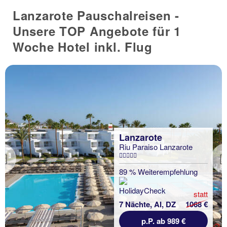
Lanzarote Pauschalreisen -
Unsere TOP Angebote für 1
Woche Hotel inkl. Flug
Lanzarote
Riu Paraiso Lanzarote
Previous
89 % Weiterempfehlung
statt
7 Nächte, AI, DZ
1068 €
p.P. ab 989 €