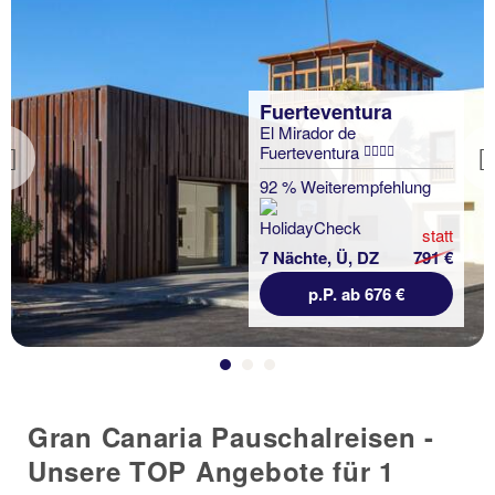
Fuerteventura
El Mirador de
Fuerteventura
Previous
92 % Weiterempfehlung
statt
7 Nächte, Ü, DZ
791 €
p.P. ab 676 €
Gran Canaria Pauschalreisen -
Unsere TOP Angebote für 1