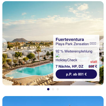
Fuerteventura
Playa Park Zensation
Previous
92 % Weiterempfehlung
statt
7 Nächte, HP, DZ
888 €
p.P. ab 801 €