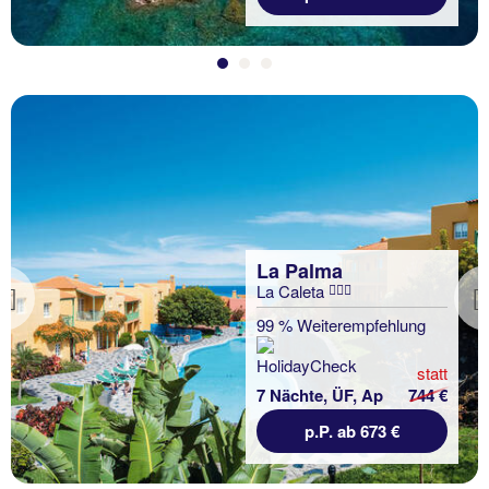
La Palma
La Caleta
Previous
99 % Weiterempfehlung
statt
7 Nächte, ÜF, Ap
744 €
p.P. ab 673 €