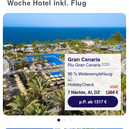
Woche Hotel inkl. Flug
Gran Canaria
Riu Gran Canaria
Previous
96 % Weiterempfehlung
statt
7 Nächte, AI, DZ
1364 €
p.P. ab 1317 €