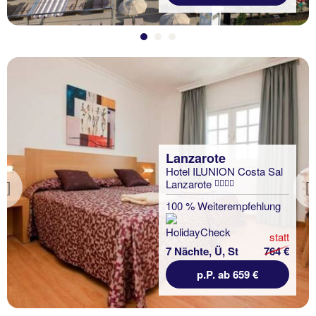
Lanzarote
Hotel ILUNION Costa Sal
Lanzarote
Previous
100 % Weiterempfehlung
statt
7 Nächte, Ü, St
764 €
p.P. ab 659 €