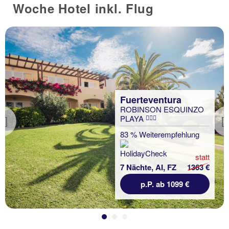
Woche Hotel inkl. Flug
Fuerteventura
ROBINSON ESQUINZO
PLAYA
Previous
83 % Weiterempfehlung
statt
7 Nächte, AI, FZ
1363 €
p.P. ab 1099 €