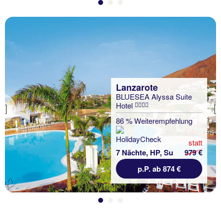
Lanzarote
BLUESEA Alyssa Suite
Hotel
Previous
86 % Weiterempfehlung
statt
7 Nächte, HP, Su
979 €
p.P. ab 874 €