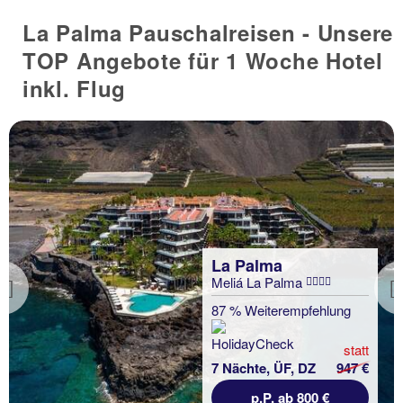
La Palma Pauschalreisen - Unsere
TOP Angebote für 1 Woche Hotel
inkl. Flug
La Palma
Meliá La Palma
Previous
87 % Weiterempfehlung
statt
7 Nächte, ÜF, DZ
947 €
p.P. ab 800 €