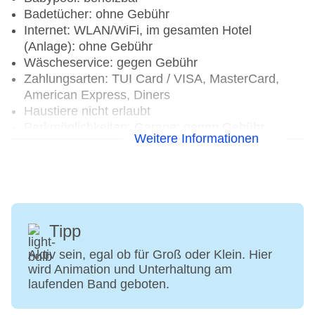
Badetücher: ohne Gebühr
Internet: WLAN/WiFi, im gesamten Hotel
(Anlage): ohne Gebühr
Wäscheservice: gegen Gebühr
Zahlungsarten: TUI Card / VISA, MasterCard,
American Express, Diners
Haustiere nicht erlaubt
Parkmöglichkeiten: Garage: gegen Gebühr,
Weitere Informationen
Anfrage & Reservierung notwendig
Gebäudeanzahl: 1, Etagen: 8, Zimmer: 542,
Nebengebäude: 1
Landeskategorie: 4 Sterne
Tipp
Aktiv sein, egal ob für Groß oder Klein. Hier
wird Animation und Unterhaltung am
laufenden Band geboten.