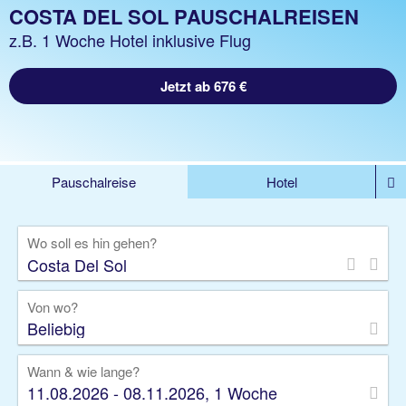
COSTA DEL SOL PAUSCHALREISEN
z.B. 1 Woche Hotel inklusive Flug
Jetzt ab 676 €
Pauschalreise
Hotel
%DEALS
Flug
Ferienwohnung
Mietwagen
Wo soll es hin gehen?
Rundreise
Kreuzfahrt
Ausflüge
Gruppenreise
Camper
Privattransfer
Von wo?
Beliebig
Wann & wie lange?
11.08.2026 - 08.11.2026, 1 Woche