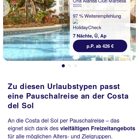
Ona Alanda Club Marbella
Previous
97 % Weiterempfehlung
7 Nächte, Ü, Ap
p.P. ab 426 €
Zu diesen Urlaubstypen passt
eine Pauschalreise an der Costa
del Sol
An die Costa del Sol per Pauschalreise – das
eignet sich dank des
vielfältigen Freizeitangebots
für alle möglichen Alters- und Zielgruppen.