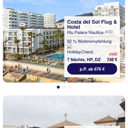
Costa del Sol Flug &
Hotel
Riu Palace Nautilus
Previous
92 % Weiterempfehlung
statt
7 Nächte, HP, DZ
742 €
p.P. ab 676 €