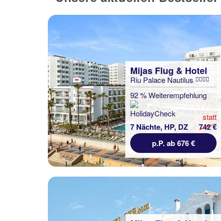
Mijas Flug & Hotel
Riu Palace Nautilus
92 % Weiterempfehlung
statt
7 Nächte, HP, DZ
742 €
p.P. ab 676 €