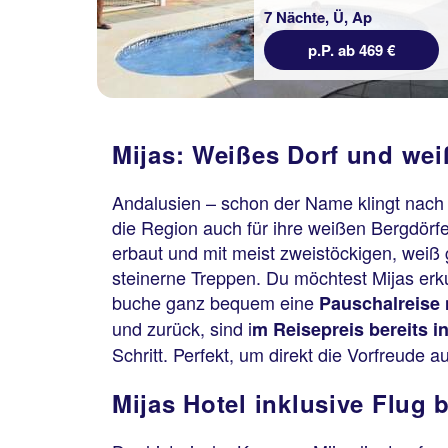
7 Nächte, Ü, Ap
p.P. ab 469 €
Mijas: Weißes Dorf und wei
Andalusien – schon der Name klingt nach
die Region auch für ihre weißen Bergdörfer
erbaut und mit meist zweistöckigen, wei
steinerne Treppen. Du möchtest Mijas er
buche ganz bequem eine
Pauschalreise 
und zurück, sind i
m Reisepreis bereits in
Schritt. Perfekt, um direkt die Vorfreude 
Mijas Hotel inklusive Flug