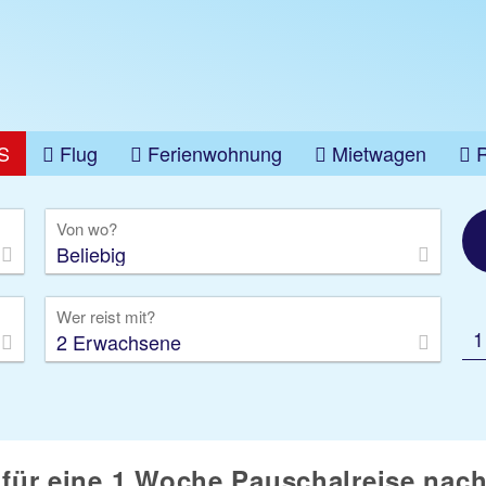
S
Flug
Ferienwohnung
Mietwagen
üge
Gruppenreise
Camper
Privattransfer
Von wo?
Beliebig
Wer reist mit?
1
2 Erwachsene
 für eine 1 Woche Pauschalreise nach