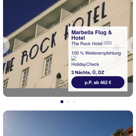
Marbella Flug &
Hotel
The Rock Hotel
Previous
100 % Weiterempfehlung
3 Nächte, Ü, DZ
p.P. ab 462 €