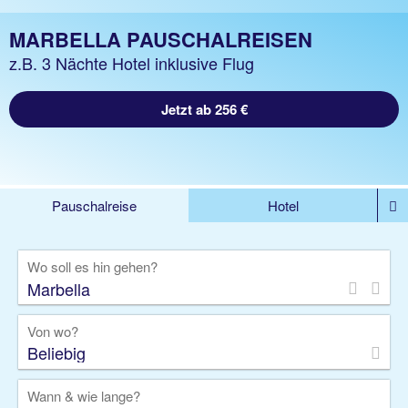
MARBELLA PAUSCHALREISEN
z.B. 3 Nächte Hotel inklusive Flug
Jetzt ab 256 €
Pauschalreise
Hotel
%DEALS
Flug
Ferienwohnung
Mietwagen
Wo soll es hin gehen?
Rundreise
Kreuzfahrt
Ausflüge
Gruppenreise
Camper
Privattransfer
Von wo?
Beliebig
Wann & wie lange?