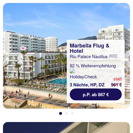
Marbella Flug &
Hotel
Riu Palace Nautilus
Previous
92 % Weiterempfehlung
statt
3 Nächte, HP, DZ
961 €
p.P. ab 887 €