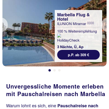
Marbella Flug &
Hotel
ILUNION Miramar
Previous
100 % Weiterempfehlung
3 Nächte, Ü, Ap
p.P. ab 309 €
Unvergessliche Momente erleben
mit Pauschalreisen nach Marbella
Warum lohnt es sich, eine
Pauschalreise nach