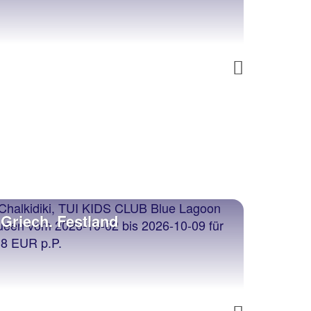
Next
stland
Türkei