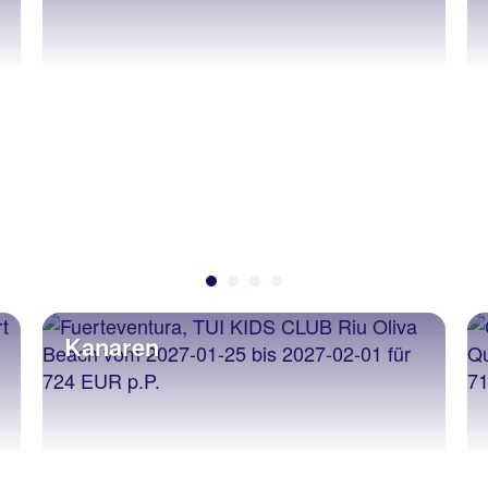
ren
Griech. Fe