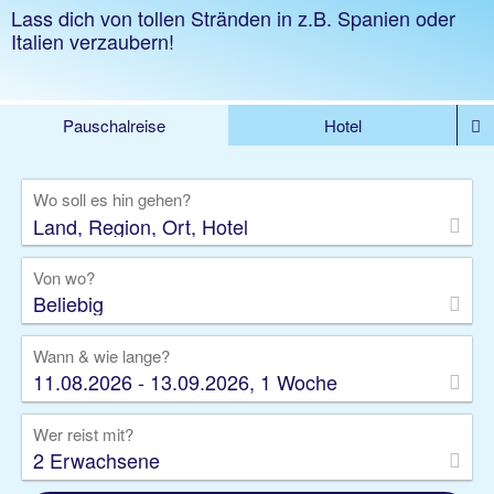
Lass dich von tollen Stränden in z.B. Spanien oder
Italien verzaubern!
Pauschalreise
Hotel
%DEALS
Flug
Ferienwohnung
Mietwagen
Wo soll es hin gehen?
Rundreise
Kreuzfahrt
Ausflüge
Gruppenreise
Camper
Privattransfer
Von wo?
Beliebig
Wann & wie lange?
11.08.2026 - 13.09.2026, 1 Woche
Wer reist mit?
2 Erwachsene