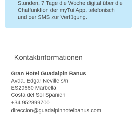
Stunden, 7 Tage die Woche digital über die
Chatfunktion der myTui App, telefonisch
und per SMS zur Verfügung.
Kontaktinformationen
Gran Hotel Guadalpin Banus
Avda. Edgar Neville s/n
ES29660 Marbella
Costa del Sol Spanien
+34 952899700
direccion@guadalpinhotelbanus.com