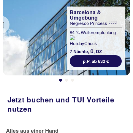
Barcelona &
Umgebung
Negresco Princess
Previous
84 % Weiterempfehlung
7 Nächte, Ü, DZ
p.P. ab 632 €
Jetzt buchen und TUI Vorteile
nutzen
Alles aus einer Hand