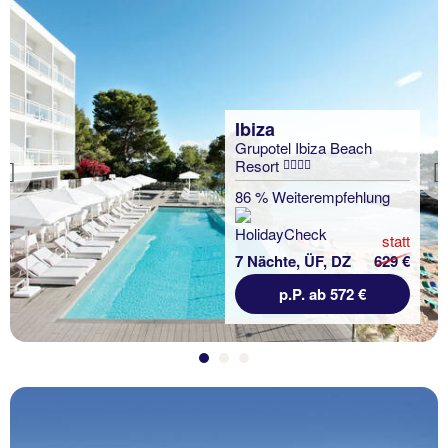
Ibiza
Grupotel Ibiza Beach
Resort
Previous
86 % Weiterempfehlung
statt
7 Nächte, ÜF, DZ
629 €
p.P. ab 572 €