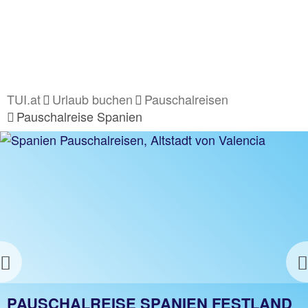
TUI.at
Urlaub buchen
Pauschalreisen
Pauschalreise Spanien
INKL.
SPAR-
COUPON
Previous
SPANIEN LAST MINUTE
PAUSCHALREISE SPANIEN FESTLAND