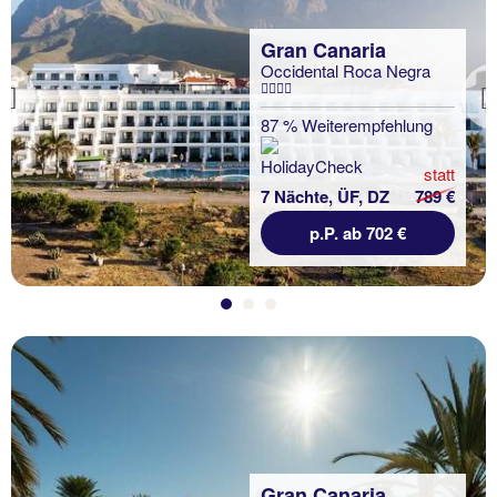
Gran Canaria
Occidental Roca Negra
Previous
87 % Weiterempfehlung
statt
7 Nächte, ÜF, DZ
789 €
p.P. ab 702 €
Gran Canaria