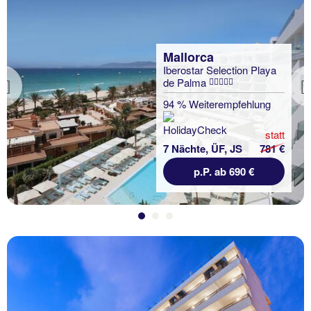
Mallorca
Iberostar Selection Playa
de Palma
Previous
94 % Weiterempfehlung
statt
7 Nächte, ÜF, JS
781 €
p.P. ab 690 €