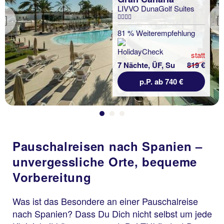
LIVVO DunaGolf Suites
Previous
81 % Weiterempfehlung
statt
7 Nächte, ÜF, Su
819 €
p.P. ab 740 €
Pauschalreisen nach Spanien –
unvergessliche Orte, bequeme
Vorbereitung
Was ist das Besondere an einer Pauschalreise
nach Spanien? Dass Du Dich nicht selbst um jede