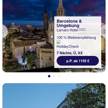
Barcelona &
Umgebung
Lamaro Hotel
Previous
100 % Weiterempfehlung
7 Nächte, Ü, XX
p.P. ab 1155 €