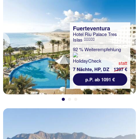
Fuerteventura
Hotel Riu Palace Tres
Islas
Previous
92 % Weiterempfehlung
statt
7 Nächte, HP, DZ
1397 €
p.P. ab 1091 €