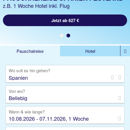
Last Minute Aktion | Flex Tarif buchbar
z.B. 1 Woche Hotel inkl. Flug
Jetzt ab 627 €
Jetzt sparen!
Pauschalreise
Hotel
%DEALS
Flug
Ferienwohnung
Mietwagen
Wo soll es hin gehen?
Rundreise
Kreuzfahrt
Ausflüge
Gruppenreise
Camper
Privattransfer
Von wo?
Beliebig
Wann & wie lange?
10.08.2026 - 07.11.2026, 1 Woche