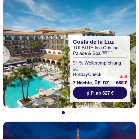
Costa de la Luz
TUI BLUE Isla Cristina
Palace & Spa
Previous
91 % Weiterempfehlung
statt
7 Nächte, ÜF, DZ
665 €
p.P. ab 627 €