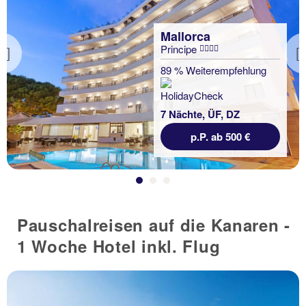
Mallorca
Principe
Previous
89 % Weiterempfehlung
7 Nächte, ÜF, DZ
p.P. ab 500 €
Pauschalreisen auf die Kanaren -
1 Woche Hotel inkl. Flug