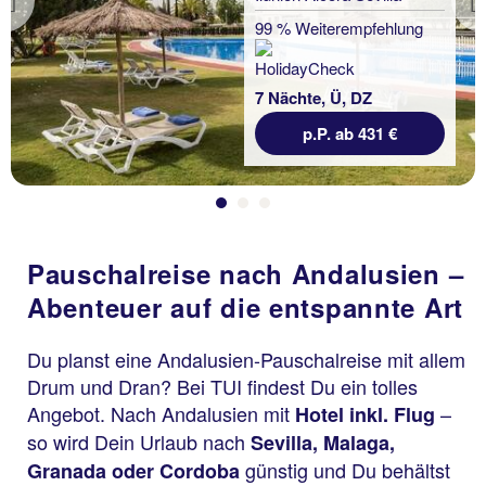
Previous
99 % Weiterempfehlung
7 Nächte, Ü, DZ
p.P. ab 431 €
Pauschalreise nach Andalusien –
Abenteuer auf die entspannte Art
Du planst eine Andalusien-Pauschalreise mit allem
Drum und Dran? Bei TUI findest Du ein tolles
Angebot. Nach Andalusien mit
–
Hotel inkl. Flug
so wird Dein Urlaub nach
Sevilla, Malaga,
günstig und Du behältst
Granada oder Cordoba