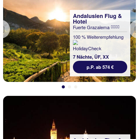
Andalusien Flug &
Hotel
Fuerte Grazalema
Previous
100 % Weiterempfehlung
7 Nächte, ÜF, XX
p.P. ab 574 €