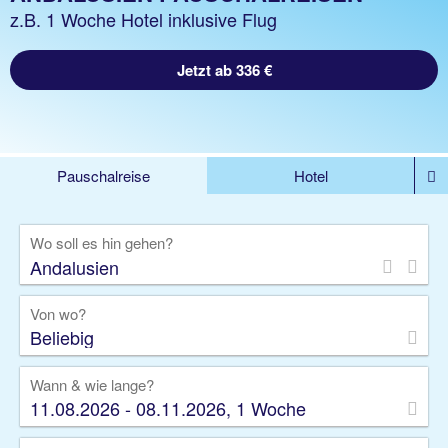
z.B. 1 Woche Hotel inklusive Flug
Jetzt ab 336 €
Pauschalreise
Hotel
%DEALS
Flug
Ferienwohnung
Mietwagen
Wo soll es hin gehen?
Rundreise
Kreuzfahrt
Ausflüge
Gruppenreise
Camper
Privattransfer
Von wo?
Beliebig
Wann & wie lange?
11.08.2026 - 08.11.2026, 1 Woche