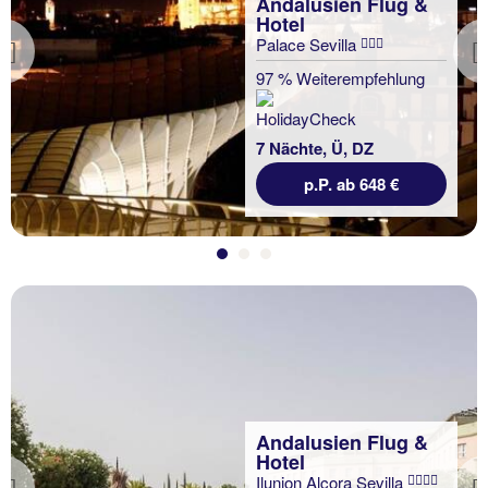
Andalusien Flug &
Hotel
Palace Sevilla
Previous
97 % Weiterempfehlung
7 Nächte, Ü, DZ
p.P. ab 648 €
Andalusien Flug &
Hotel
Ilunion Alcora Sevilla