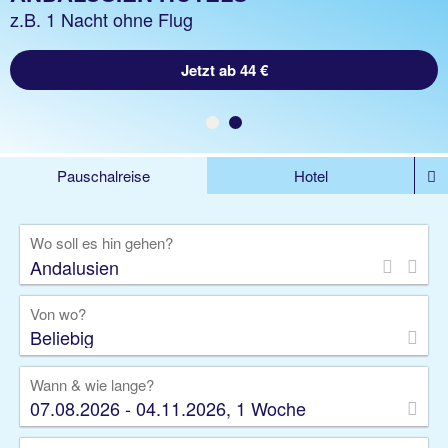
z.B. 1 Woche Hotel inkl. Flug
z.B. 1 Nacht ohne Flug
Jetzt ab 585 €
Jetzt ab 44 €
Pauschalreise
Hotel
%DEALS
Flug
Ferienwohnung
Mietwagen
Wo soll es hin gehen?
Rundreise
Kreuzfahrt
Ausflüge
Gruppenreise
Camper
Privattransfer
Von wo?
Beliebig
Wann & wie lange?
07.08.2026 - 04.11.2026, 1 Woche