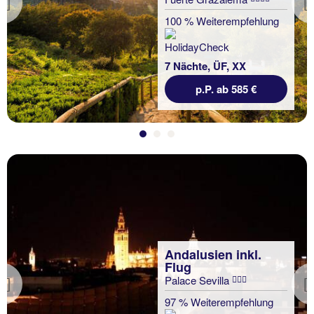
Previous
100 % Weiterempfehlung
7 Nächte, ÜF, XX
p.P. ab 585 €
Andalusien inkl.
Flug
Palace Sevilla
Previous
97 % Weiterempfehlung