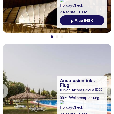
7 Nächte, Ü, DZ
p.P. ab 648 €
Andalusien inkl.
Flug
Ilunion Alcora Sevilla
Previous
99 % Weiterempfehlung