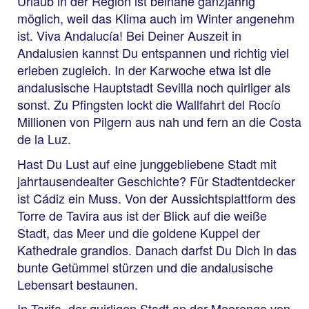
Urlaub in der Region ist beinahe ganzjährig
möglich, weil das Klima auch im Winter angenehm
ist. Viva Andalucía! Bei Deiner Auszeit in
Andalusien kannst Du entspannen und richtig viel
erleben zugleich. In der Karwoche etwa ist die
andalusische Hauptstadt Sevilla noch quirliger als
sonst. Zu Pfingsten lockt die Wallfahrt del Rocío
Millionen von Pilgern aus nah und fern an die Costa
de la Luz.
Hast Du Lust auf eine junggebliebene Stadt mit
jahrtausendealter Geschichte? Für Stadtentdecker
ist Cádiz ein Muss. Von der Aussichtsplattform des
Torre de Tavira aus ist der Blick auf die weiße
Stadt, das Meer und die goldene Kuppel der
Kathedrale grandios. Danach darfst Du Dich in das
bunte Getümmel stürzen und die andalusische
Lebensart bestaunen.
In Tarifa, der quirligen Stadt an der Meerenge von