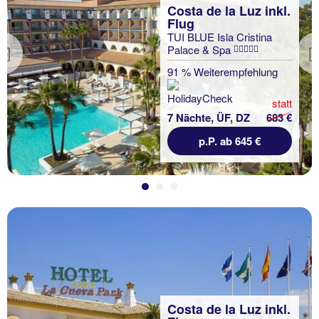
Costa de la Luz inkl.
Flug
TUI BLUE Isla Cristina
Palace & Spa
Previous
91 % Weiterempfehlung
statt
7 Nächte, ÜF, DZ
683 €
p.P. ab 645 €
Costa de la Luz inkl.