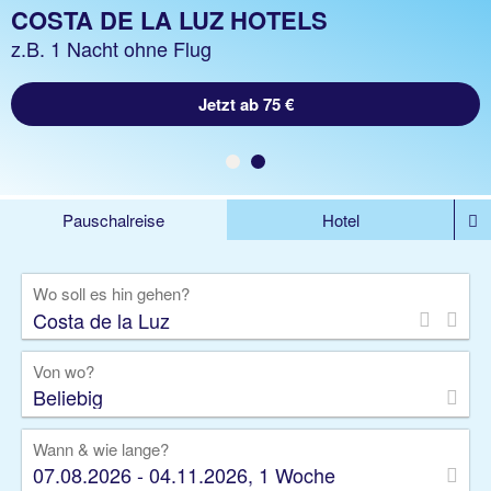
COSTA DE LA LUZ URLAUB
COSTA DE LA LUZ HOTELS
z.B. 1 Woche Hotel inkl. Flug
z.B. 1 Nacht ohne Flug
Jetzt ab 645 €
Jetzt ab 75 €
Pauschalreise
Hotel
%DEALS
Flug
Ferienwohnung
Mietwagen
Wo soll es hin gehen?
Rundreise
Kreuzfahrt
Ausflüge
Gruppenreise
Camper
Privattransfer
Von wo?
Beliebig
Wann & wie lange?
07.08.2026 - 04.11.2026, 1 Woche