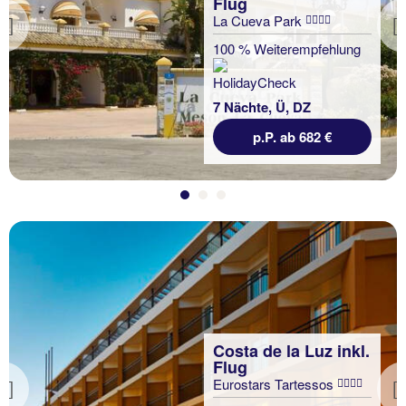
Flug
La Cueva Park
Previous
100 % Weiterempfehlung
7 Nächte, Ü, DZ
p.P. ab 682 €
Costa de la Luz inkl.
Flug
Eurostars Tartessos
Previous