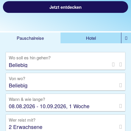
Jetzt entdecken
Pauschalreise
Hotel
%DEALS
Flug
Ferienwohnung
Mietwagen
Wo soll es hin gehen?
Rundreise
Kreuzfahrt
Ausflüge
Gruppenreise
Camper
Privattransfer
Von wo?
Beliebig
Wann & wie lange?
08.08.2026 - 10.09.2026, 1 Woche
Wer reist mit?
2 Erwachsene