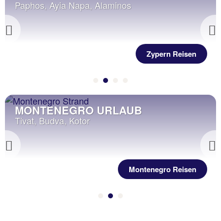
Mellieha, Cirkewwa, Qawra
Previous
Malta Reisen
BULGARIEN URLAUB
Sofia, Varna, Borowez
Previous
Bulgarien Reisen