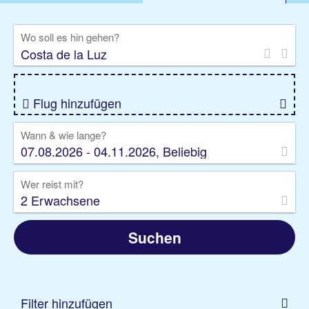
%DEALS
Flug
Ferienwohnung
Mietwagen
Wo soll es hin gehen?
Rundreise
Kreuzfahrt
Ausflüge
Gruppenreise
Camper
Privattransfer
Flug hinzufügen
Wann & wie lange?
07.08.2026 - 04.11.2026, Beliebig
Wer reist mit?
2 Erwachsene
Suchen
Filter hinzufügen