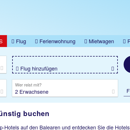
S
Flug
Ferienwohnung
Mietwagen
üge
Gruppenreise
Camper
Privattransfer
Flug hinzufügen
Wer reist mit?
F
2 Erwachsene
günstig buchen
p-Hotels auf den Balearen und entdecken Sie die Hotels