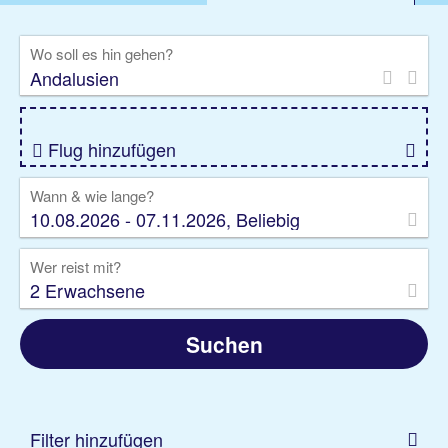
%DEALS
Flug
Ferienwohnung
Mietwagen
Wo soll es hin gehen?
Rundreise
Kreuzfahrt
Ausflüge
Gruppenreise
Camper
Privattransfer
Flug hinzufügen
Wann & wie lange?
10.08.2026 - 07.11.2026, Beliebig
Wer reist mit?
2 Erwachsene
Suchen
Filter hinzufügen