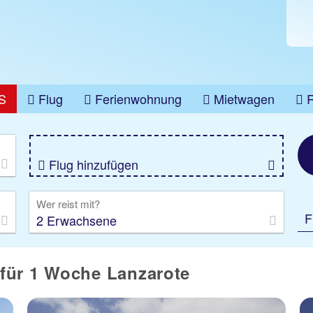
S
Flug
Ferienwohnung
Mietwagen
üge
Gruppenreise
Camper
Privattransfer
Flug hinzufügen
Wer reist mit?
F
2 Erwachsene
für 1 Woche Lanzarote