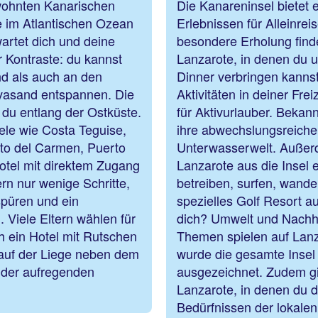
ewohnten Kanarischen
Die Kanareninsel bietet 
e im Atlantischen Ozean
Erlebnissen für Alleinre
artet dich und deine
besondere Erholung finde
r Kontraste: du kannst
Lanzarote, in denen du 
d als auch an den
Dinner verbringen kannst
vasand entspannen. Die
Aktivitäten in deiner Fre
 du entlang der Ostküste.
für Aktivurlauber. Bekann
iele wie Costa Teguise,
ihre abwechslungsreiche
erto del Carmen, Puerto
Unterwasserwelt. Außer
otel mit direktem Zugang
Lanzarote aus die Insel
rn nur wenige Schritte,
betreiben, surfen, wander
püren und ein
spezielles Golf Resort a
 Viele Eltern wählen für
dich? Umwelt und Nachha
h ein Hotel mit Rutschen
Themen spielen auf Lanz
auf der Liege neben dem
wurde die gesamte Inse
nder aufregenden
ausgezeichnet. Zudem gib
Lanzarote, in denen du d
Bedürfnissen der lokalen