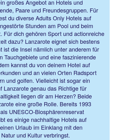
ein großes Angebot an Hotels und
isende, Paare und Freundesgruppen. Für
st du diverse Adults Only Hotels auf
ungestörte Stunden am Pool und beim
. Für dich gehören Sport und actionreiche
izeit dazu? Lanzarote eignet sich bestens
t ist die Insel nämlich unter anderem für
n Tauchgebiete und eine faszinierende
dem kannst du von deinem Hotel auf
 erkunden und an vielen Orten Radsport
n und golfen. Vielleicht ist sogar ein
uf Lanzarote genau das Richtige für
ltigkeit liegen dir am Herzen? Beide
arote eine große Rolle. Bereits 1993
l als UNESCO-Biosphärenreservat
t es einige nachhaltige Hotels auf
einen Urlaub im Einklang mit den
 Natur und Kultur verbringst.