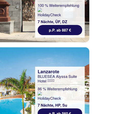
100 % Weiterempfehlung
7 Nächte, ÜF, DZ
p.P. ab 887 €
Lanzarote
BLUESEA Alyssa Suite
Hotel
86 % Weiterempfehlung
7 Nächte, HP, Su
p.P. ab 560 €