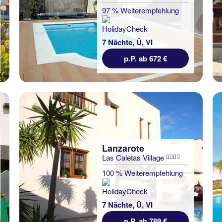
97 % Weiterempfehlung
7 Nächte, Ü, VI
p.P. ab 672 €
Lanzarote
Las Caletas Village
100 % Weiterempfehlung
7 Nächte, Ü, VI
p.P. ab 789 €