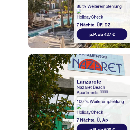
86 % Weiterempfehlung
7 Nächte, ÜF, DZ
p.P. ab 427 €
Lanzarote
Nazaret Beach
Apartments
100 % Weiterempfehlung
7 Nächte, Ü, Ap
p.P. ab 600 €