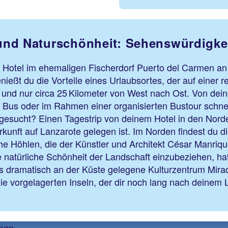
- und Naturschönheit: Sehenswürdigke
n Hotel im ehemaligen Fischerdorf Puerto del Carmen a
eßt du die Vorteile eines Urlaubsortes, der auf einer rel
und nur circa 25 Kilometer von West nach Ost. Von deine
 Bus oder im Rahmen einer organisierten Bustour schnel
 gesucht? Einen Tagestrip von deinem Hotel in den Norden
kunft auf Lanzarote gelegen ist. Im Norden findest du 
he Höhlen, die der Künstler und Architekt César Manriqu
ie natürliche Schönheit der Landschaft einzubeziehen, ha
as dramatisch an der Küste gelegene Kulturzentrum Mira
e vorgelagerten Inseln, der dir noch lang nach deinem 