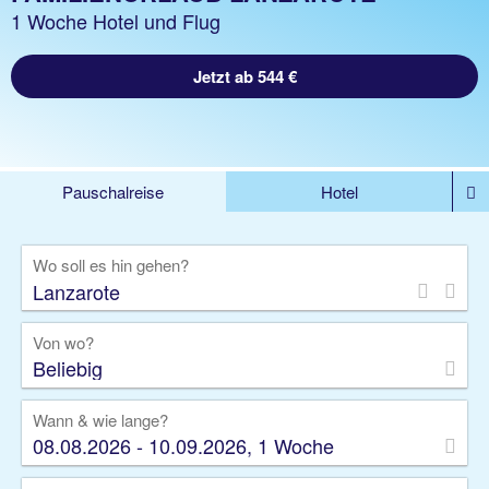
1 Woche Hotel und Flug
Jetzt ab 544 €
Pauschalreise
Hotel
%DEALS
Flug
Ferienwohnung
Mietwagen
Wo soll es hin gehen?
Rundreise
Kreuzfahrt
Ausflüge
Gruppenreise
Camper
Privattransfer
Von wo?
Beliebig
Wann & wie lange?
08.08.2026 - 10.09.2026, 1 Woche