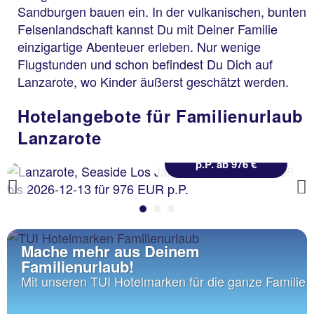
Sandburgen bauen ein. In der vulkanischen, bunten
Felsenlandschaft kannst Du mit Deiner Familie
einzigartige Abenteuer erleben. Nur wenige
Lanzarote
Seaside Los Jameos
Flugstunden und schon befindest Du Dich auf
Lanzarote, wo Kinder äußerst geschätzt werden.
86 % Weiterempfehlung
Hotelangebote für Familienurlaub
statt
Lanzarote
7 Nächte, ÜF, DZ
1238 €
p.P. ab 976 €
Previous
Mache mehr aus Deinem
Familienurlaub!
Mit unseren TUI Hotelmarken für die ganze Familie