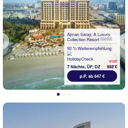
Ajman Saray, A Luxury
Collection Resort
Previous
92 % Weiterempfehlung
statt
7 Nächte, ÜF, DZ
952 €
p.P. ab 647 €