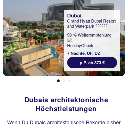
Dubai
Grand Hyatt Dubai Resort
and Waterpark
Previous
93 % Weiterempfehlung
7 Nächte, ÜF, DZ
p.P. ab 873 €
Dubais architektonische
Höchstleistungen
Wenn Du Dubais architektonische Rekorde bisher