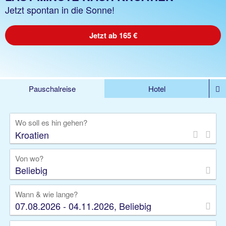
Jetzt spontan in die Sonne!
Jetzt ab 165 €
Pauschalreise
Hotel
%DEALS
Flug
Ferienwohnung
Mietwagen
Wo soll es hin gehen?
Rundreise
Kreuzfahrt
Ausflüge
Gruppenreise
Camper
Privattransfer
Von wo?
Beliebig
Wann & wie lange?
07.08.2026 - 04.11.2026, Beliebig