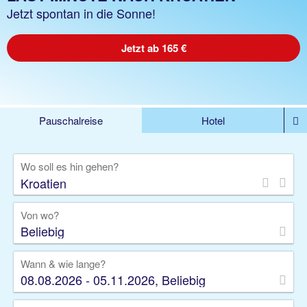
Jetzt spontan in die Sonne!
Jetzt ab 165 €
Pauschalreise
Hotel
%DEALS
Flug
Ferienwohnung
Mietwagen
Wo soll es hin gehen?
Rundreise
Kreuzfahrt
Ausflüge
Gruppenreise
Camper
Privattransfer
Von wo?
Beliebig
Wann & wie lange?
08.08.2026 - 05.11.2026, Beliebig