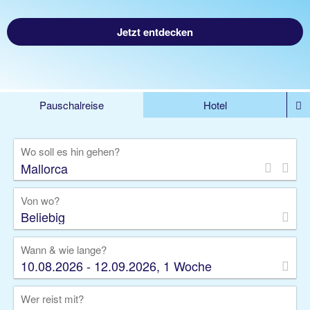
Jetzt entdecken
Pauschalreise
Hotel
%DEALS
Flug
Ferienwohnung
Mietwagen
Wo soll es hin gehen?
Rundreise
Kreuzfahrt
Ausflüge
Gruppenreise
Camper
Privattransfer
Von wo?
Beliebig
Wann & wie lange?
10.08.2026 - 12.09.2026, 1 Woche
Wer reist mit?