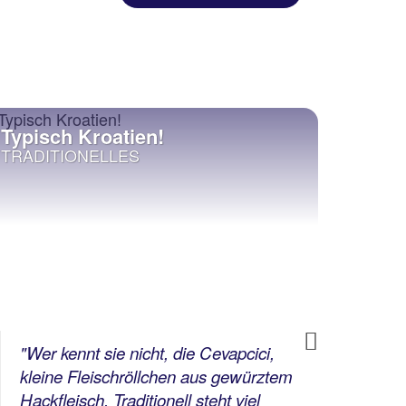
Typisch Kroatien!
Must 
TRADITIONELLES
NATU
Next
"Wer kennt sie nicht, die Cevapcici,
"Er 
kleine Fleischröllchen aus gewürztem
Nati
Hackfleisch. Traditionell steht viel
eine