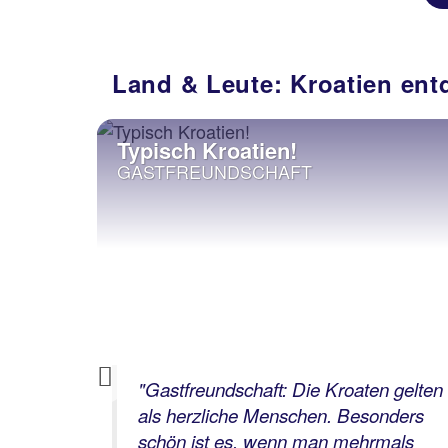
Land & Leute: Kroatien ent
Typisch Kroatien!
GASTFREUNDSCHAFT
Previous
e
"Gastfreundschaft: Die Kroaten gelten
t der
als herzliche Menschen. Besonders
tien.
schön ist es, wenn man mehrmals