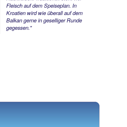
Fleisch auf dem Speiseplan. In
Der 
Kroatien wird wie überall auf dem
im N
Balkan gerne in geselliger Runde
die 
gegessen."
Mus