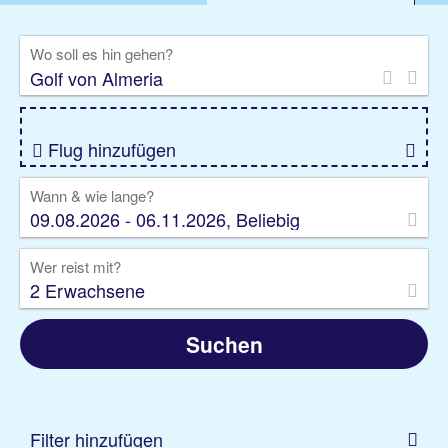
%DEALS
Flug
Ferienwohnung
Mietwagen
Wo soll es hin gehen?
Rundreise
Kreuzfahrt
Ausflüge
Gruppenreise
Camper
Privattransfer
Flug hinzufügen
Wann & wie lange?
09.08.2026 - 06.11.2026, Beliebig
Wer reist mit?
2 Erwachsene
Suchen
Filter hinzufügen