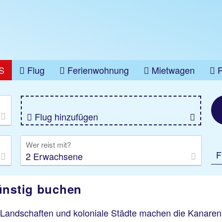
S
Flug
Ferienwohnung
Mietwagen
üge
Gruppenreise
Camper
Privattransfer
Flug hinzufügen
Wer reist mit?
F
2 Erwachsene
ünstig buchen
Landschaften und koloniale Städte machen die Kanaren 