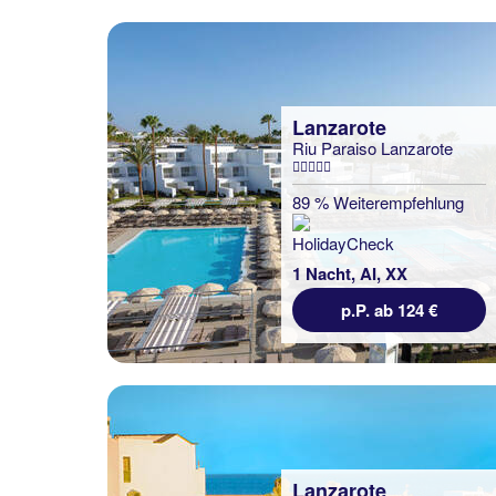
Lanzarote
Riu Paraiso Lanzarote
89 % Weiterempfehlung
1 Nacht, AI, XX
p.P. ab 124 €
Lanzarote