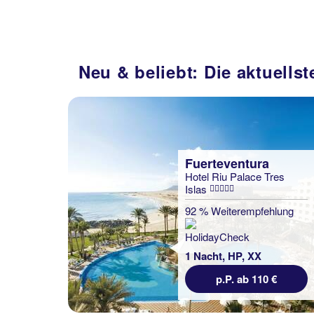
Neu & beliebt: Die aktuells
Fuerteventura
Hotel Riu Palace Tres
Islas
92 % Weiterempfehlung
1 Nacht, HP, XX
p.P. ab 110 €