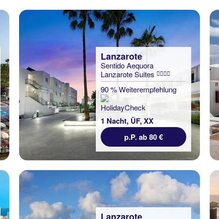
Lanzarote
Sentido Aequora
Lanzarote Suites
90 % Weiterempfehlung
1 Nacht, ÜF, XX
p.P. ab 80 €
Lanzarote