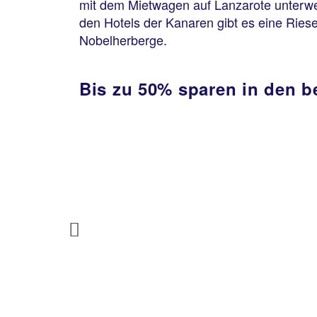
mit dem Mietwagen auf Lanzarote unterweg
lung
den Hotels der Kanaren gibt es eine Riese
Nobelherberge.
statt
1131 €
Bis zu 50% sparen in den b
 €
Previous