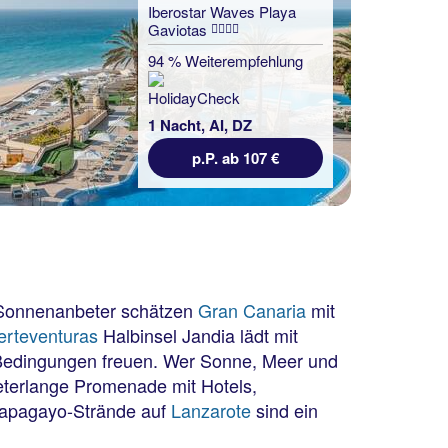
Iberostar Waves Playa
Gaviotas
94 % Weiterempfehlung
1 Nacht, AI, DZ
p.P. ab 107 €
. Sonnenanbeter schätzen
Gran Canaria
mit
erteventuras
Halbinsel Jandia lädt mit
 Bedingungen freuen. Wer Sonne, Meer und
ometerlange Promenade mit Hotels,
 Papagayo-Strände auf
Lanzarote
sind ein