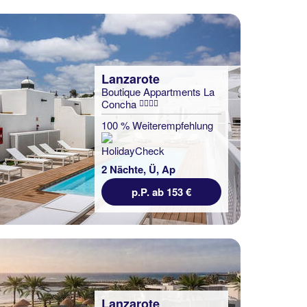
Lanzarote
Boutique Appartments La
Concha
100 % Weiterempfehlung
2 Nächte, Ü, Ap
p.P. ab 153 €
Lanzarote