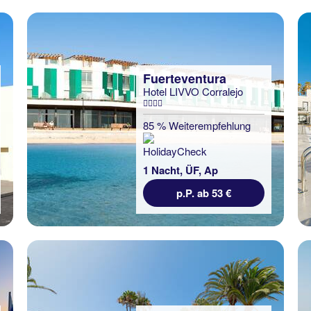
Fuerteventura
Hotel LIVVO Corralejo
85 % Weiterempfehlung
1 Nacht, ÜF, Ap
p.P. ab 53 €