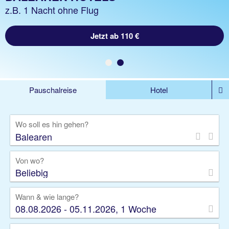
z.B. 1 Woche inkl. Flug
z.B. 1 Nacht ohne Flug
Jetzt ab 1000 €
Jetzt ab 110 €
Pauschalreise
Hotel
%DEALS
Flug
Ferienwohnung
Mietwagen
Wo soll es hin gehen?
Rundreise
Kreuzfahrt
Ausflüge
Gruppenreise
Camper
Privattransfer
Von wo?
Beliebig
Wann & wie lange?
08.08.2026 - 05.11.2026, 1 Woche