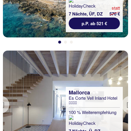
statt
7 Nächte, ÜF, DZ
570 €
p.P. ab 521 €
Mallorca
Es Corte Vell Inland Hotel
Previous
100 % Weiterempfehlung
7 Nächte, Ü, DZ