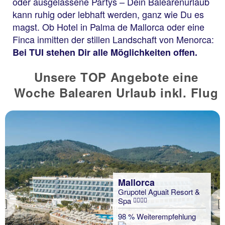
oder ausgelassene Partys – Dein Balearenurlaub
kann ruhig oder lebhaft werden, ganz wie Du es
magst. Ob Hotel in Palma de Mallorca oder eine
Finca inmitten der stillen Landschaft von Menorca:
Bei TUI stehen Dir alle Möglichkeiten offen.
Unsere TOP Angebote eine
Woche Balearen Urlaub inkl. Flug
Mallorca
Grupotel Aguait Resort &
Spa
Previous
98 % Weiterempfehlung