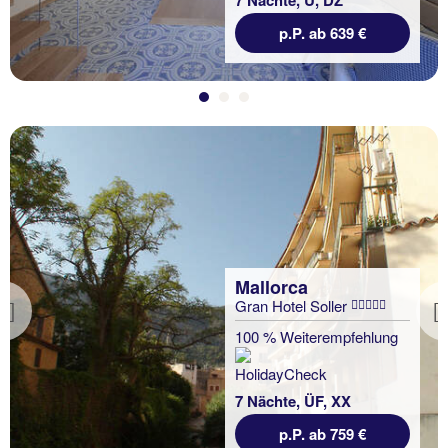
p.P. ab 639 €
Mallorca
Gran Hotel Soller
Previous
100 % Weiterempfehlung
7 Nächte, ÜF, XX
p.P. ab 759 €