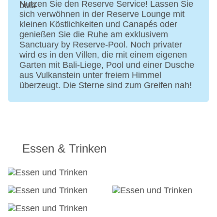
Nutzen Sie den Reserve Service! Lassen Sie
Concierge Service, Gepäckservice
sich verwöhnen in der Reserve Lounge mit
Zahlungsarten: TUI Card / VISA, MasterCard,
kleinen Köstlichkeiten und Canapés oder
American Express, Diners, die Hinterlegung einer
genießen Sie die Ruhe am exklusivem
Kreditkarte beim Check In ist Pflicht
Sanctuary by Reserve-Pool. Noch privater
Haustiere nicht erlaubt
wird es in den Villen, die mit einem eigenen
Parkmöglichkeiten: Stellplätze, nicht überdacht:
Garten mit Bali-Liege, Pool und einer Dusche
gegen Gebühr, Valet Parking: ohne Gebühr
aus Vulkanstein unter freiem Himmel
Tagungseinrichtungen: Konferenzräume: 3,
überzeugt. Die Sterne sind zum Greifen nah!
klimatisierte Tagungsräume, Tageslicht,
Tagungsequipment: gegen Gebühr, Coffee
Breaks: gegen Gebühr
Gebäudeanzahl: 1, Etagen: 4, Zimmer: 282
Landeskategorie: 5 Sterne
Essen & Trinken