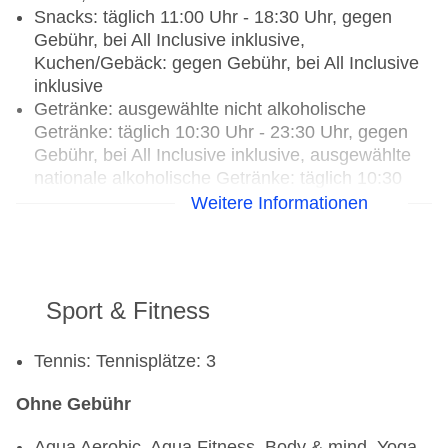
Snacks: täglich 11:00 Uhr - 18:30 Uhr, gegen
Gebühr, bei All Inclusive inklusive,
Kuchen/Gebäck: gegen Gebühr, bei All Inclusive
inklusive
Getränke: ausgewählte nicht alkoholische
Getränke: täglich 10:30 Uhr - 23:30 Uhr, gegen
Gebühr, bei All Inclusive inklusive, ausgewählte
nationale alkoholische Getränke: täglich 10:30
Uhr - 23:30 Uhr, gegen Gebühr, bei All Inclusive
Weitere Informationen
inklusive, ausgewählte internationale alkoholische
Getränke: täglich 10:30 Uhr - 23:30 Uhr, gegen
Gebühr, ausgewählte Tischgetränke zu den
Mahlzeiten: gegen Gebühr, bei All Inclusive
Sport & Fitness
inklusive, Kaffee/Tee am Nachmittag: gegen
Gebühr, bei All Inclusive inklusive
Tennis: Tennisplätze: 3
Galadinner: Anfrage & Reservierung notwendig,
gegen Gebühr, Buffet, gesetztes Menü
Ohne Gebühr
Silvesterspecial
Aqua Aerobic, Aqua Fitness, Body & mind, Yoga