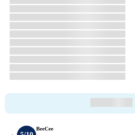
BeeCee
5
/10