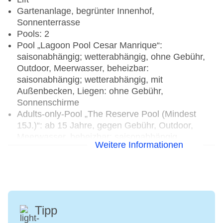
Gartenanlage, begrünter Innenhof,
Sonnenterrasse
Pools: 2
Pool „Lagoon Pool Cesar Manrique“:
saisonabhängig; wetterabhängig, ohne Gebühr,
Outdoor, Meerwasser, beheizbar:
saisonabhängig; wetterabhängig, mit
Außenbecken, Liegen: ohne Gebühr,
Sonnenschirme
Adults-only-Pool „The Reserve Pool (Mindest
15J.)“: ab 15 Jahre, gegen Gebühr, Outdoor,
Meerwasser, beheizbar: saisonabhängig,
Weitere Informationen
Balinesische Betten: gegen Gebühr, Liegen: ohne
Gebühr, Sonnenschirme: ohne Gebühr
Badetücher: gegen Gebühr
Souvenirshop, Boutique, Juwelier, Friseur
Internet: WLAN/WiFi, im gesamten Hotel
(Anlage): ohne Gebühr
Tipp
Wäscheservice: gegen Gebühr