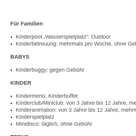
Anfrage & Reservierung notwendig, gegen Gebü
Bars & mehr: 6
Bar „Plaza Bar“
Poolbar Outdoor „Poolbar“
Für Familien
Bar „24 Stunden Wunderbar“
Kinderpool „Wasserspielplatz“: Outdoor
Café „Coffee House“
Kinderbetreuung: mehrmals pro Woche, ohne Ge
Bar „Private Lodge Bar“
Bar „Premium Bar“: gegen Gebühr
BABYS
Kinderbuggy: gegen Gebühr
KINDER
Kindermenü, Kinderbuffet
Kinderclub/Miniclub: von 3 Jahre bis 12 Jahre,
Kinderanimation: von 3 Jahre bis 12 Jahre, meh
Kinderspielplatz
Minidisco: täglich, ohne Gebühr