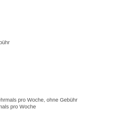
hr, angemessene Kleidung erwünscht
bühr
 mehrmals pro Woche, ohne Gebühr
rmals pro Woche