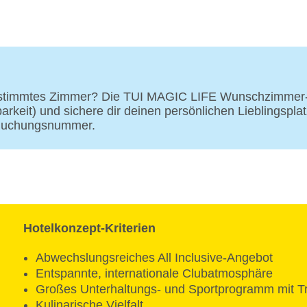
Zahlungsarten: TUI Card / VISA, MasterCard, Am
Haustiere nicht erlaubt
Parkmöglichkeiten: Parkplatz (nach Verfügbarkeit
Tagungseinrichtungen: Konferenzräume: 1
Größe des Hotels/Anlage: 98000 qm
Gebäudeanzahl: 1, Etagen: 2, Zimmer: 678
estimmtes Zimmer? Die TUI MAGIC LIFE Wunschzimmer-O
Landeskategorie: 4 Sterne
eit) und sichere dir deinen persönlichen Lieblingsplat
 Buchungsnummer.
Hotelkonzept-Kriterien
Abwechslungsreiches All Inclusive-Angebot
Entspannte, internationale Clubatmosphäre
Großes Unterhaltungs- und Sportprogramm mit T
Kulinarische Vielfalt