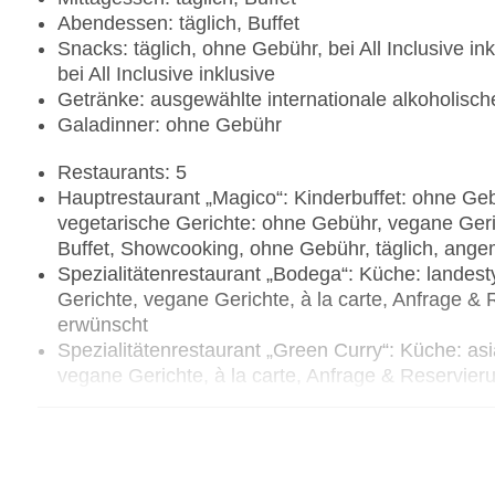
Abendessen: täglich, Buffet
Snacks: täglich, ohne Gebühr, bei All Inclusive i
bei All Inclusive inklusive
Getränke: ausgewählte internationale alkoholisc
Galadinner: ohne Gebühr
Restaurants: 5
Hauptrestaurant „Magico“: Kinderbuffet: ohne Geb
vegetarische Gerichte: ohne Gebühr, vegane Geri
Buffet, Showcooking, ohne Gebühr, täglich, ang
Spezialitätenrestaurant „Bodega“: Küche: landes
Gerichte, vegane Gerichte, à la carte, Anfrage 
erwünscht
Spezialitätenrestaurant „Green Curry“: Küche: as
vegane Gerichte, à la carte, Anfrage & Reservi
erwünscht
Spezialitätenrestaurant „Trattoria“: Kindermenü, 
carte, Anfrage & Reservierung notwendig, ange
Spezialitätenrestaurant „Fish & Grill“: Küche: Fisc