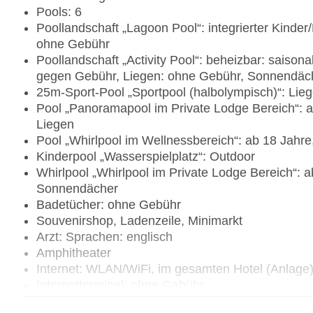
Pools: 6
Poollandschaft „Lagoon Pool“: integrierter Kind
ohne Gebühr
Poollandschaft „Activity Pool“: beheizbar: saison
gegen Gebühr, Liegen: ohne Gebühr, Sonnendäc
25m-Sport-Pool „Sportpool (halbolympisch)“: Li
Pool „Panoramapool im Private Lodge Bereich“: 
Liegen
Pool „Whirlpool im Wellnessbereich“: ab 18 Jahre
Kinderpool „Wasserspielplatz“: Outdoor
Whirlpool „Whirlpool im Private Lodge Bereich“: 
Sonnendächer
Badetücher: ohne Gebühr
Souvenirshop, Ladenzeile, Minimarkt
Arzt: Sprachen: englisch
Amphitheater
Internet: WLAN/WiFi, im gesamten Hotel (Anlage
Internetterminal: ohne Gebühr
Waschsalon: gegen Gebühr, Wäscheservice: ge