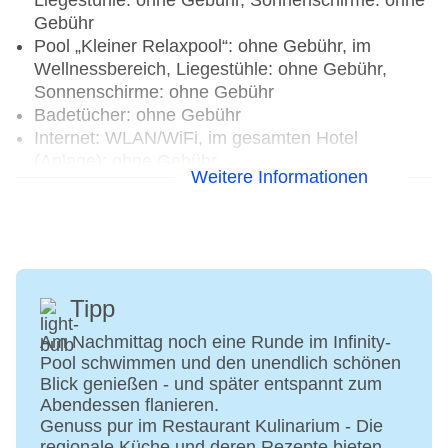
Liegestühle: ohne Gebühr, Sonnenschirme: ohne
Gebühr
Pool „Kleiner Relaxpool“: ohne Gebühr, im
Wellnessbereich, Liegestühle: ohne Gebühr,
Sonnenschirme: ohne Gebühr
Badetücher: ohne Gebühr
Internet: WLAN/WiFi, im gesamten Hotel
(Anlage): ohne Gebühr
Weitere Informationen
Wäscheservice: gegen Gebühr
Zahlungsarten: TUI Card / VISA, MasterCard,
American Express, Diners
Haustiere nicht erlaubt
Parkmöglichkeiten: Parkplatz (nach
Verfügbarkeit), unbewacht: gegen Gebühr
Tipp
Gebäudeanzahl: 2, Etagen: 4, Zimmer: 639,
Am Nachmittag noch eine Runde im Infinity-
Nebengebäude: 2
Pool schwimmen und den unendlich schönen
Landeskategorie: 4 Sterne
Blick genießen - und später entspannt zum
Abendessen flanieren.
Genuss pur im Restaurant Kulinarium - Die
regionale Küche und deren Rezepte bieten