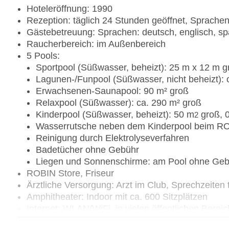
Hoteleröffnung: 1990
Rezeption: täglich 24 Stunden geöffnet, Sprachen
Gästebetreuung: Sprachen: deutsch, englisch, sp
Raucherbereich: im Außenbereich
5 Pools:
Sportpool (Süßwasser, beheizt): 25 m x 12 m g
Lagunen-/Funpool (Süßwasser, nicht beheizt): 
Erwachsenen-Saunapool: 90 m² groß
Relaxpool (Süßwasser): ca. 290 m² groß
Kinderpool (Süßwasser, beheizt): 50 m
groß, 0
2
Wasserrutsche neben dem Kinderpool beim 
Reinigung durch Elektrolyseverfahren
Badetücher ohne Gebühr
Liegen und Sonnenschirme: am Pool ohne Gebü
ROBIN Store, Friseur
Ärztliche Versorgung: Arzt im Club, Sprechzeiten
Amphitheater: Indoor mit ca. 600 Sitzplätzen
Internet: WLAN/WiFi, in vielen öffentlichen Ber
Internetterminal: gegen Gebühr