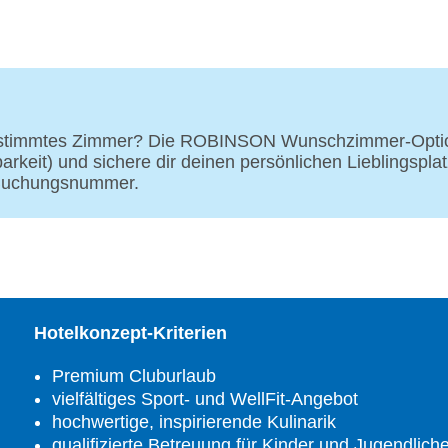
Gästewäscherei: Nutzung von Waschmaschinen, 
Waschmittel portionsweise gegen Gebühr im Club 
Gepäckservice
Zahlungsarten: TUI Card / VISA, MasterCard, Am
Haustiere nicht erlaubt
Parkmöglichkeiten: Parkplatz direkt vorm Club (n
bestimmtes Zimmer? Die ROBINSON Wunschzimmer-Option 
Tagungseinrichtungen: 2 Tagungsräume, 60 - 18
eit) und sichere dir deinen persönlichen Lieblingsplat
Größe des Hotels/Anlage: 100.000 m²
 Buchungsnummer.
Etagen: 2 (kein Lift), Zimmer: 379
Landeskategorie: 3 Sterne
Hotelkonzept-Kriterien
Premium Cluburlaub
vielfältiges Sport- und WellFit-Angebot
hochwertige, inspirierende Kulinarik
qualifizierte Betreuung für Kinder und Jugendlich