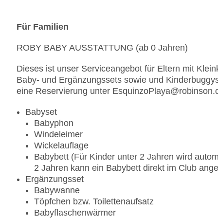
Hinweis
Für Familien
Öffnungszeiten unter Vorbehalt von Änderungen
alle Innenbereiche sind rauchfrei. Es stehen Rau
ROBY BABY AUSSTATTUNG (ab 0 Jahren)
angemessene Kleidung erwünscht
Alkoholausschank: aufgrund spezifischer Landesv
Dieses ist unser Serviceangebot für Eltern mit Klei
ab 18 Jahren ausgeschenkt werden
Baby- und Ergänzungssets sowie und Kinderbuggys in
eine Reservierung unter EsquinzoPlaya@robinson.c
Spezielle Angebote:
Babyset
BalAyur (Bal = Balance, Ayur = Leben): Am Ayurve
Babyphon
und Abendessen
Windeleimer
WINE & DINE: Möglichkeit der Tischreservierung
Wickelauflage
Verbindung mit einer Flasche Wein (gegen Gebüh
Babybett (Für Kinder unter 2 Jahren wird automa
ROBcarpet: Ein glanzvoller Abend mit kulinarisch
2 Jahren kann ein Babybett direkt im Club ange
und ausgewählten Cocktails! (1x wöchentlich)
Ergänzungsset
Canarian Taste: alle 14 Tage Streetfoodfeeling m
Babywanne
musikalischer Atmosphäre
Töpfchen bzw. Toilettenaufsatz
Vegetarische Kost, vegane Speisen, Vollwertkost,
Babyflaschenwärmer