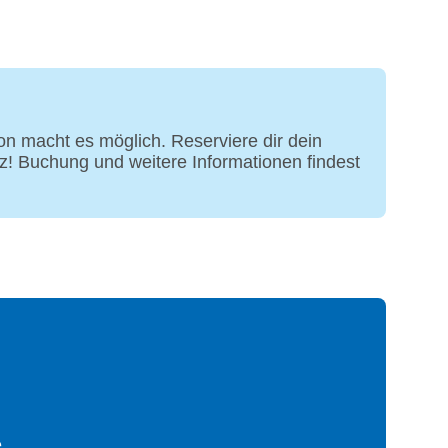
Trockner und Bügeleisen ohne Gebühr;
erhältlich
erican Express, Diners, EC Karte/Maestro
ach Verfügbarkeit, ohne Gebühr)
macht es möglich. Reserviere dir dein
7 m²
z! Buchung und weitere Informationen findest
e