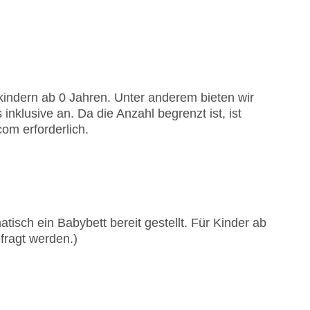
cherbereiche zur Verfügung
orschriften können alkoholische Getränke erst
nkindern ab 0 Jahren. Unter anderem bieten wir
klusive an. Da die Anzahl begrenzt ist, ist
om erforderlich.
da orientierte Gerichte zum Frühstück, Mittag-
 zum Abendessen im Hauptrestaurant in
r)
tisch ein Babybett bereit gestellt. Für Kinder ab
en Köstlichkeiten, prickelndem Entertainment
fragt werden.)
it mobilen Ständen für Essen & Getränke bei
 Trennkost, Gourmet-Tellergerichte,