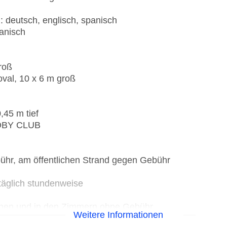
: deutsch, englisch, spanisch
anisch
roß
oval, 10 x 6 m groß
,45 m tief
ROBY CLUB
hr, am öffentlichen Strand gegen Gebühr
 täglich stundenweise
eichen und in den Zimmern ohne Gebühr
Weitere Informationen