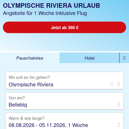
OLYMPISCHE RIVIERA URLAUB
Angebote für 1 Woche inklusive Flug
Jetzt ab 366 €
Pauschalreise
Hotel
%DEALS
Flug
Ferienwohnung
Mietwagen
Wo soll es hin gehen?
Rundreise
Kreuzfahrt
Ausflüge
Gruppenreise
Camper
Privattransfer
Von wo?
Beliebig
Wann & wie lange?
08.08.2026 - 05.11.2026, 1 Woche