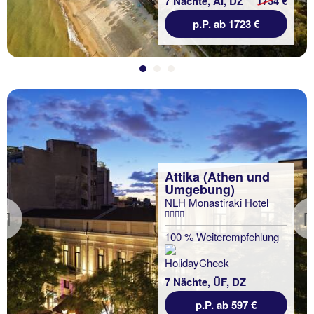
7 Nächte, AI, DZ
1734 €
p.P. ab 1723 €
Attika (Athen und
Umgebung)
NLH Monastiraki Hotel
Previous
100 % Weiterempfehlung
7 Nächte, ÜF, DZ
p.P. ab 597 €