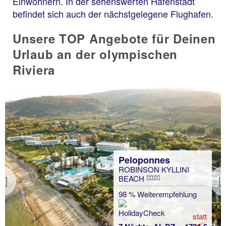
Einwohnern. In der sehenswerten Hafenstadt
befindet sich auch der nächstgelegene Flughafen.
Unsere TOP Angebote für Deinen
Urlaub an der olympischen
Riviera
Peloponnes
ROBINSON KYLLINI
BEACH
Previous
98 % Weiterempfehlung
statt