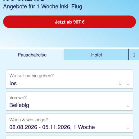
Angebote für 1 Woche inkl. Flug
Jetzt ab 967 €
Pauschalreise
Hotel
%DEALS
Flug
Ferienwohnung
Mietwagen
Wo soll es hin gehen?
Rundreise
Kreuzfahrt
Ausflüge
Gruppenreise
Camper
Privattransfer
Von wo?
Beliebig
Wann & wie lange?
08.08.2026 - 05.11.2026, 1 Woche