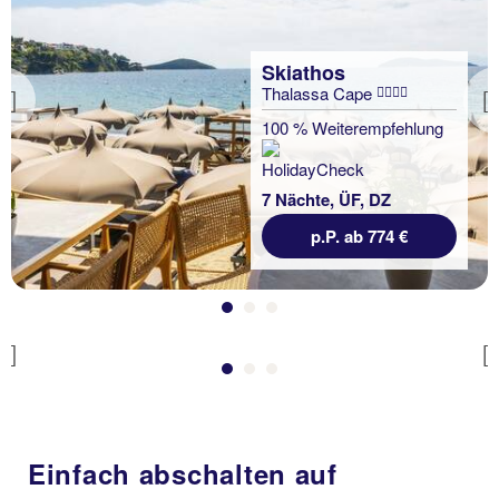
Skiathos
Thalassa Cape
Previous
100 % Weiterempfehlung
Skiathos
Villa Alissia
7 Nächte, ÜF, DZ
p.P. ab 774 €
7 Nächte, Ü, St
p.P. ab 855 €
Previous
Einfach abschalten auf