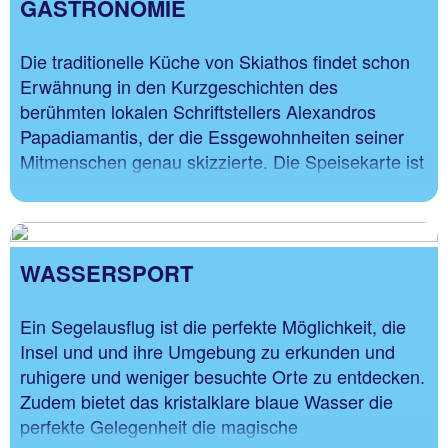
GASTRONOMIE
Die traditionelle Küche von Skiathos findet schon
Erwähnung in den Kurzgeschichten des
berühmten lokalen Schriftstellers Alexandros
Papadiamantis, der die Essgewohnheiten seiner
Mitmenschen genau skizzierte. Die Speisekarte ist
reich an Fisch und Meeresfrüchten, gemischt mit
verschiedensten Gemüsesorten, entstand eine
Küche, die es in keiner anderen Region
Griechenlands gibt.
WASSERSPORT
Ein Segelausflug ist die perfekte Möglichkeit, die
Insel und und ihre Umgebung zu erkunden und
ruhigere und weniger besuchte Orte zu entdecken.
Zudem bietet das kristalklare blaue Wasser die
perfekte Gelegenheit die magische