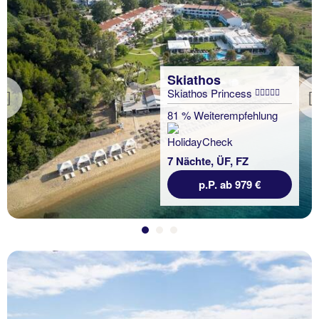
Skiathos
Skiathos Princess
Previous
81 % Weiterempfehlung
7 Nächte, ÜF, FZ
p.P. ab 979 €