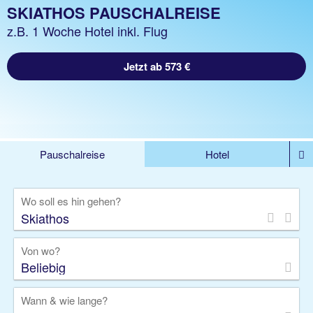
SKIATHOS PAUSCHALREISE
z.B. 1 Woche Hotel inkl. Flug
Jetzt ab 573 €
Pauschalreise
Hotel
%DEALS
Flug
Ferienwohnung
Mietwagen
Wo soll es hin gehen?
Rundreise
Kreuzfahrt
Ausflüge
Gruppenreise
Camper
Privattransfer
Von wo?
Beliebig
Wann & wie lange?