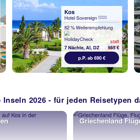
Kos
Hotel Sovereign
82 % Weiterempfehlung
statt
7 Nächte, AI, DZ
955 €
p.P. ab 690 €
 Inseln 2026 - für jeden Reisetypen 
sen
Griechenland Flüg