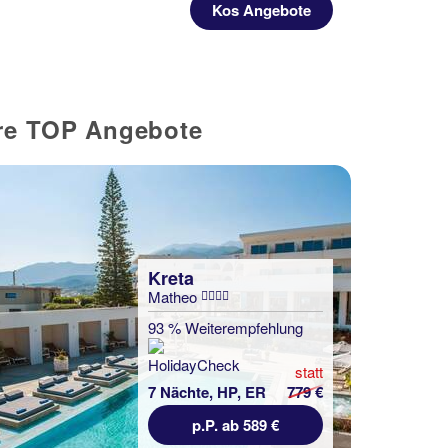
Kos Angebote
ere TOP Angebote
Kreta
Matheo
93 % Weiterempfehlung
statt
7 Nächte, HP, ER
779 €
p.P. ab 589 €