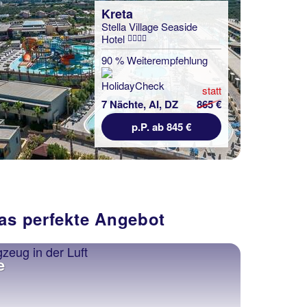
Kreta
Stella Village Seaside
Hotel
90 % Weiterempfehlung
statt
7 Nächte, AI, DZ
865 €
p.P. ab 845 €
das perfekte Angebot
e