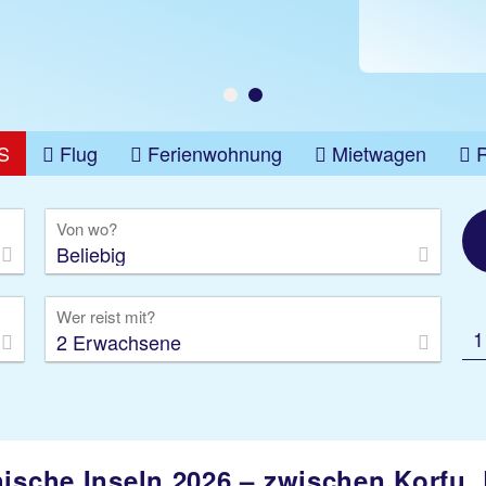
S
Flug
Ferienwohnung
Mietwagen
üge
Gruppenreise
Camper
Privattransfer
Von wo?
Beliebig
Wer reist mit?
1
2 Erwachsene
chische Inseln 2026 – zwischen Korfu