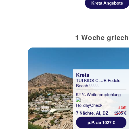
ebote
Kreta Angebote
1 Woche griech
Kreta
TUI KIDS CLUB Fodele
Beach
92 % Weiterempfehlung
statt
7 Nächte, AI, DZ
1235 €
p.P. ab 1027 €