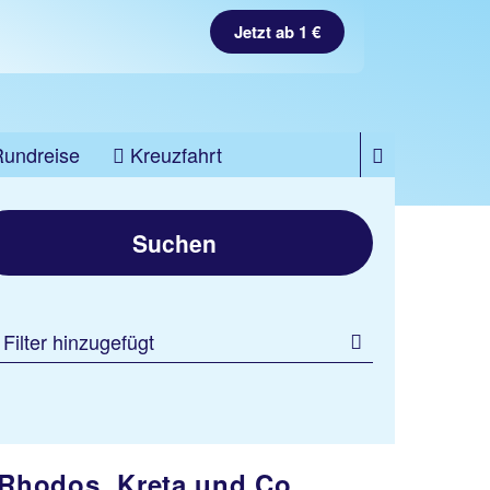
Jetzt ab 1 €
Rundreise
Kreuzfahrt
Suchen
 Filter hinzugefügt
, Rhodos, Kreta und Co.