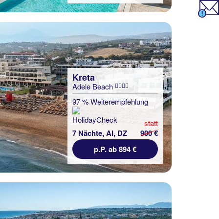
Kreta
Adele Beach
97 % Weiterempfehlung
statt
7 Nächte, AI, DZ
900 €
p.P. ab 894 €