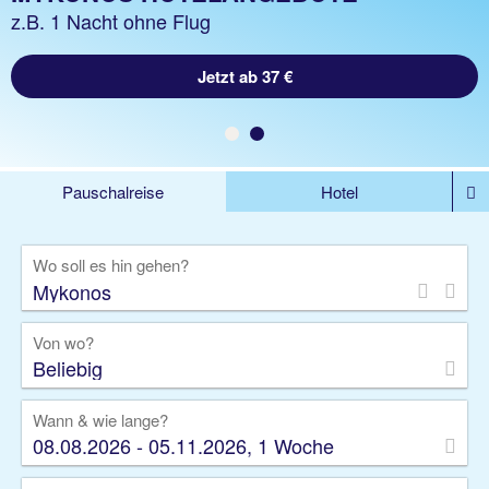
z.B. 1 Woche Hotel inkl. Flug
z.B. 1 Nacht ohne Flug
Jetzt ab 531 €
Jetzt ab 37 €
Pauschalreise
Hotel
%DEALS
Flug
Ferienwohnung
Mietwagen
Wo soll es hin gehen?
Rundreise
Kreuzfahrt
Ausflüge
Gruppenreise
Camper
Privattransfer
Von wo?
Beliebig
Wann & wie lange?
08.08.2026 - 05.11.2026, 1 Woche