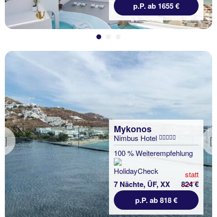
p.P. ab 1655 €
Mykonos
Nimbus Hotel
Previous
100 % Weiterempfehlung
statt
7 Nächte, ÜF, XX
824 €
p.P. ab 818 €