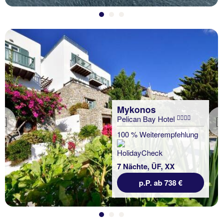
Mykonos
Pelican Bay Hotel
Previous
100 % Weiterempfehlung
7 Nächte, ÜF, XX
p.P. ab 738 €