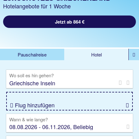
Hotelangebote für 1 Woche
Jetzt ab 864 €
Pauschalreise
Hotel
%DEALS
Flug
Ferienwohnung
Mietwagen
Wo soll es hin gehen?
Rundreise
Kreuzfahrt
Ausflüge
Gruppenreise
Camper
Privattransfer
Flug hinzufügen
Wann & wie lange?
08.08.2026 - 06.11.2026, Beliebig