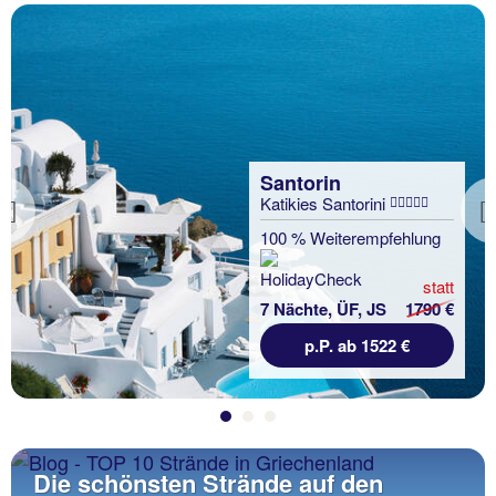
Santorin
Katikies Santorini
Previous
100 % Weiterempfehlung
statt
7 Nächte, ÜF, JS
1790 €
p.P. ab 1522 €
Die schönsten Strände auf den