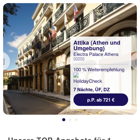
Attika (Athen und
Umgebung)
Electra Palace Athens
Previous
100 % Weiterempfehlung
7 Nächte, ÜF, DZ
p.P. ab 721 €
Unsere TOP Angebote für 1