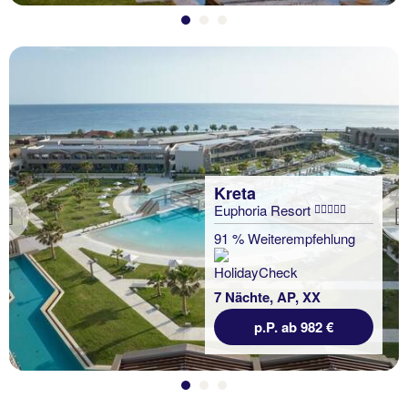
Kreta
Euphoria Resort
Previous
91 % Weiterempfehlung
7 Nächte, AP, XX
p.P. ab 982 €