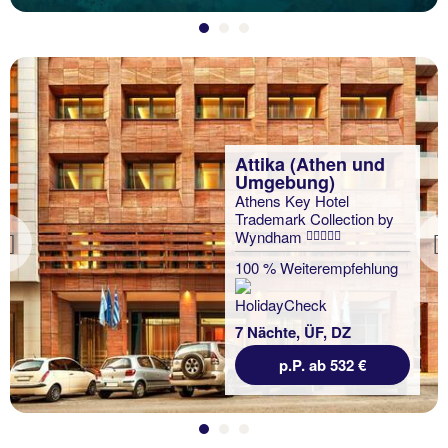
Attika (Athen und
Umgebung)
Athens Key Hotel
Trademark Collection by
Wyndham
Previous
100 % Weiterempfehlung
7 Nächte, ÜF, DZ
p.P. ab 532 €