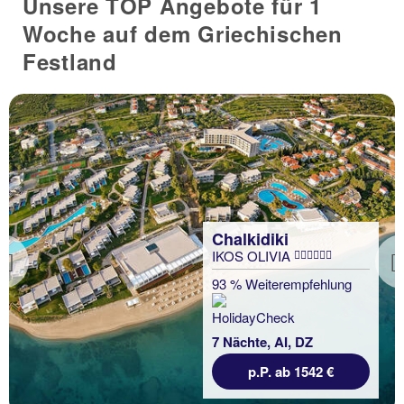
Unsere TOP Angebote für 1
Woche auf dem Griechischen
Festland
Chalkidiki
IKOS OLIVIA
Previous
93 % Weiterempfehlung
7 Nächte, AI, DZ
p.P. ab 1542 €