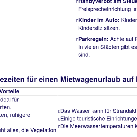
Handyverbot am Steue
Freisprecheinrichtung i
Kinder
Kinder im Auto:
Kindersitz sitzen.
Achte auf 
Parkregeln:
In vielen Städten gibt e
sind.
sezeiten für einen Mietwagenurlaub au
Vorteile
ideal für
rten.
Das Wasser kann für Strandaktiv
ten, ruhigere
Einige touristische Einrichtun
Die Meerwassertemperaturen k
üht alles, die Vegetation