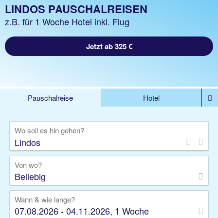
LINDOS PAUSCHALREISEN
z.B. für 1 Woche Hotel inkl. Flug
Jetzt ab 325 €
Pauschalreise
Hotel
%DEALS
Flug
Ferienwohnung
Mietwagen
Wo soll es hin gehen?
Rundreise
Kreuzfahrt
Ausflüge
Gruppenreise
Camper
Privattransfer
Von wo?
Beliebig
Wann & wie lange?
07.08.2026 - 04.11.2026, 1 Woche