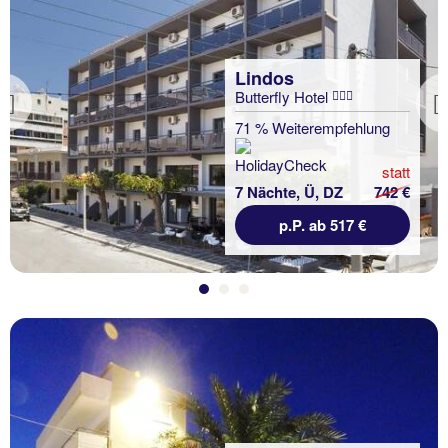
Lindos
Butterfly Hotel
Previous
71 % Weiterempfehlung
statt
7 Nächte, Ü, DZ
742 €
p.P. ab 517 €