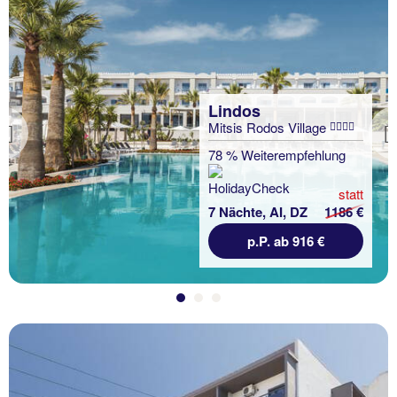
Lindos
Mitsis Rodos Village
Previous
78 % Weiterempfehlung
statt
7 Nächte, AI, DZ
1186 €
p.P. ab 916 €